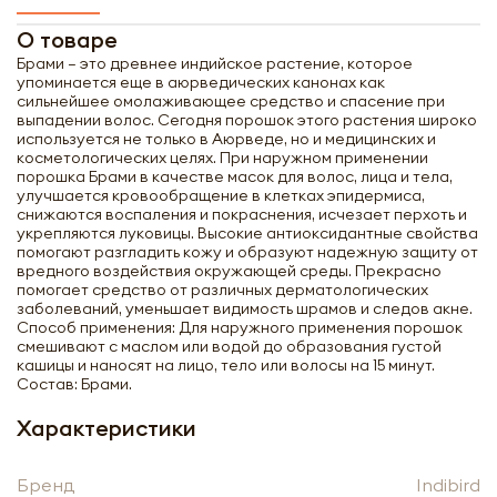
О товаре
Брами – это древнее индийское растение, которое
упоминается еще в аюрведических канонах как
сильнейшее омолаживающее средство и спасение при
выпадении волос. Сегодня порошок этого растения широко
используется не только в Аюрведе, но и медицинских и
косметологических целях. При наружном применении
порошка Брами в качестве масок для волос, лица и тела,
улучшается кровообращение в клетках эпидермиса,
снижаются воспаления и покраснения, исчезает перхоть и
укрепляются луковицы. Высокие антиоксидантные свойства
помогают разгладить кожу и образуют надежную защиту от
вредного воздействия окружающей среды. Прекрасно
помогает средство от различных дерматологических
заболеваний, уменьшает видимость шрамов и следов акне.
Способ применения: Для наружного применения порошок
смешивают с маслом или водой до образования густой
кашицы и наносят на лицо, тело или волосы на 15 минут.
Состав: Брами.
Характеристики
Получить оптовый
Бренд
Indibird
прайс-лист