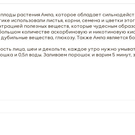
 плоды растения Амла, которое обладает сильнодей
е использовали листья, корни, семена и цветки этог
нтрацией полезных веществ, которые чудесным образ
 большом количестве аскорбиновую и никотиновую кис
 дубильные вещества, глюкозу. Также Амла является б
ость лица, шеи и декольте, каждое утро нужно умыва
ошка и 0,5л воды. Заливаем порошок и варим 5 минут, 
чить оптовый прайс-лист