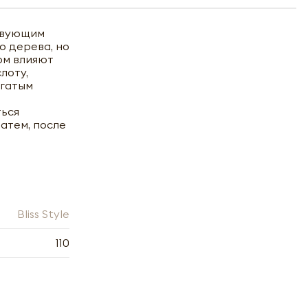
ствующим
о дерева, но
ом влияют
лоту,
огатым
ться
затем, после
Bliss Style
110