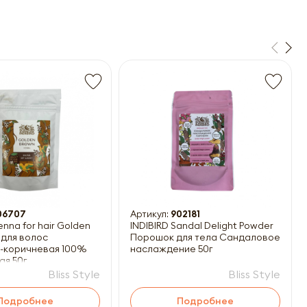
06707
Артикул:
902181
enna for hair Golden
INDIBIRD Sandal Delight Powder
 для волос
Порошок для тела Сандаловое
-коричневая 100%
наслаждение 50г
ая 50г
Bliss Style
Bliss Style
Подробнее
Подробнее