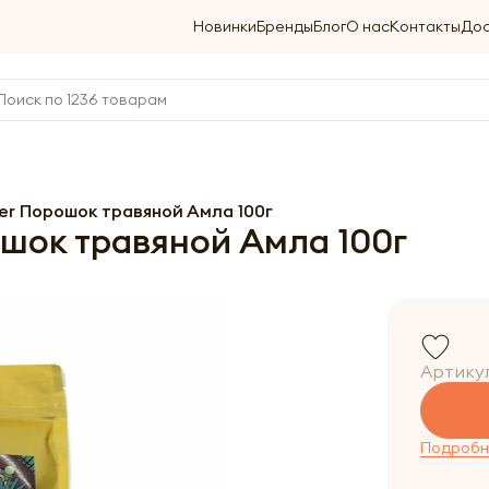
Новинки
Бренды
Блог
О нас
Контакты
Дос
er Порошок травяной Амла 100г
шок травяной Амла 100г
Артику
Подробне