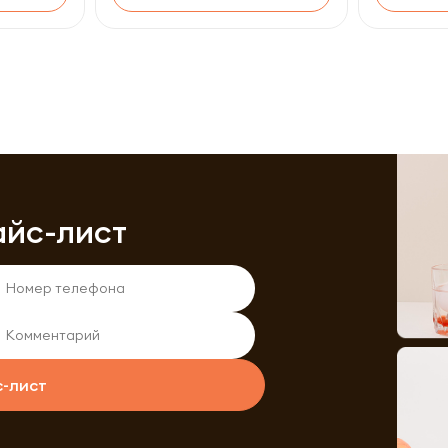
айс-лист
с-лист