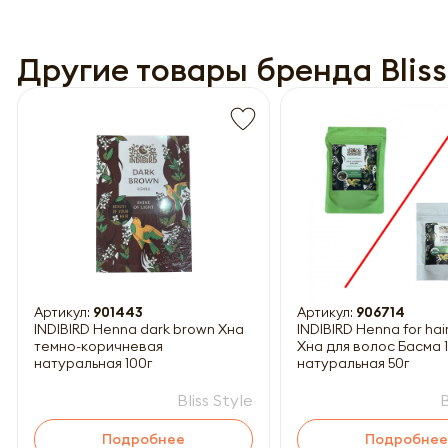
Другие товары бренда Bliss
Обязатель
Артикул:
901443
Артикул:
906714
INDIBIRD Henna dark brown Хна
INDIBIRD Henna for ha
темно-коричневая
Хна для волос Басма
натуральная 100г
натуральная 50г
Bliss Style
B
Подробнее
Подробнее