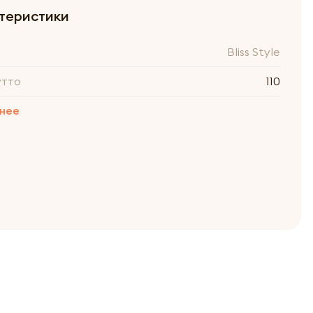
теристики
Bliss Style
утто
110
нее