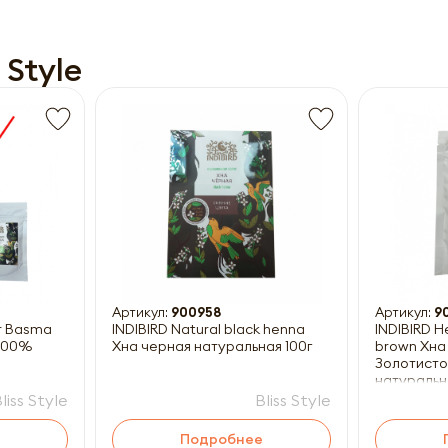
 Style
Получить прайс-лист
ны к заполнению
Артикул:
900958
Артикул:
9
ir Basma
INDIBIRD Natural black henna
INDIBIRD H
 100%
Хна черная натуральная 100г
brown Хна
Золотисто
натуральн
liss Style
Bliss Style
Подробнее