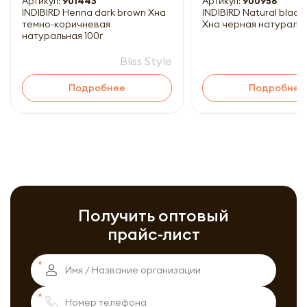
Артикул:
901443
Артикул:
900958
INDIBIRD Henna dark brown Хна
INDIBIRD Natural black
темно-коричневая
Хна черная натуральн
натуральная 100г
Bliss Style
B
Подробнее
Подробнее
Получить оптовый
прайс-лист