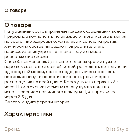
О товаре
О товаре
Натуральный состав применяется для окрашивания волос.
Природные компоненты не оказывают негативного влияния
на состояние здоровья кожи головы и волос, напротив,
химический состав ингредиентов растительного
происхождения укрепляет шевелюру и снимает
раздражение с кожи.
Способ применения: Для приготовления краски нужно
порошок смешать с горячей водой, размешать до получения
однородной массы, дальше надо дать смеси постоять
несколько минут и нанести на волосы, равномерно
распределив по всей длине. Краску нужно держать 2-4
часа. По истечении времени голову нужно помыть с
использованием привычного шампуня. Цвет проявится
через 2-3 дня.
Состав: Индигофера тинктория.
Характеристики
Получить оптовый
Бренд
Bliss Style