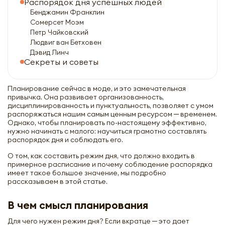
Распорядок дня успешных людей
Бенджамин Франклин
Сомерсет Моэм
Петр Чайковский
Людвиг ван Бетховен
Дэвид Линч
Секреты и советы
Планирование сейчас в моде, и это замечательная
привычка. Она развивает организованность,
дисциплинированность и пунктуальность, позволяет с умом
распоряжаться нашим самым ценным ресурсом ─ временем.
Однако, чтобы планировать по-настоящему эффективно,
нужно начинать с малого: научиться грамотно составлять
распорядок дня и соблюдать его.
О том, как составить режим дня, что должно входить в
примерное расписание и почему соблюдение распорядка
имеет такое большое значение, мы подробно
рассказываем в этой статье.
В чем смысл планирования
Для чего нужен режим дня? Если вкратце ─ это дает