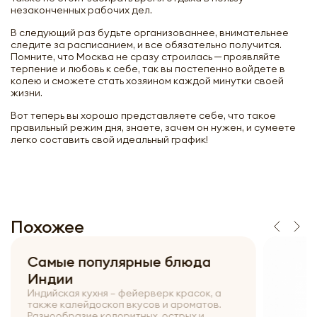
незаконченных рабочих дел.
В следующий раз будьте организованнее, внимательнее
следите за расписанием, и все обязательно получится.
Помните, что Москва не сразу строилась ─ проявляйте
терпение и любовь к себе, так вы постепенно войдете в
колею и сможете стать хозяином каждой минутки своей
жизни.
Вот теперь вы хорошо представляете себе, что такое
правильный режим дня, знаете, зачем он нужен, и сумеете
легко составить свой идеальный график!
Похожее
Самые популярные блюда
Индии
Индийская кухня – фейерверк красок, а
также калейдоскоп вкусов и ароматов.
Разнообразие колоритных, острых и