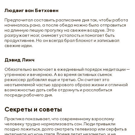
Людвиг ван Бетховен
Предпочитал составить расписание дня так, чтобы работа
начиналась рано, а после обеда можно было отправиться
на длинную пешую прогулку на свежем воздухе. Это
разгружает мозг, снимает усталость и помогает быть
продуктивнее. Но он всегда брал блокнот и записывал
свежие идеи.
Дэвид Линч
Обязательно включает в ежедневный порядок медитации ─
утреннюю и вечернюю. А во время активных съемок
режиссер добавлял еще и третью. Он считает это
неотъемлемой частью здорового образа жизни и отличной
возможностью дать себе отдохнуть и расслабиться
посреди рабочего дня.
Секреты и советы
Практика показывает, что современному взрослому
человеку трудно нормализовать сон. Люди привыкли
поздно ложиться, долго смотреть телевизор или серфить в
интернете на ночь глядя. Время летит незаметно, и не