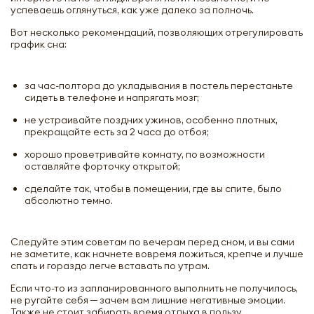
успеваешь оглянуться, как уже далеко за полночь.
Вот несколько рекомендаций, позволяющих отрегулировать
график сна:
за час-полтора до укладывания в постель перестаньте
сидеть в телефоне и напрягать мозг;
не устраивайте поздних ужинов, особенно плотных,
прекращайте есть за 2 часа до отбоя;
хорошо проветривайте комнату, по возможности
оставляйте форточку открытой;
сделайте так, чтобы в помещении, где вы спите, было
абсолютно темно.
Следуйте этим советам по вечерам перед сном, и вы сами
не заметите, как начнете вовремя ложиться, крепче и лучше
спать и гораздо легче вставать по утрам.
Если что-то из запланированного выполнить не получилось,
не ругайте себя ─ зачем вам лишние негативные эмоции.
Также не стоит забирать время отдыха в пользу