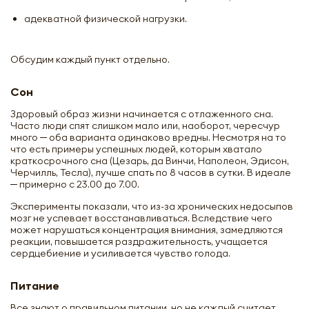
адекватной физической нагрузки.
Обсудим каждый пункт отдельно.
Сон
Здоровый образ жизни начинается с отлаженного сна.
Часто люди спят слишком мало или, наоборот, чересчур
много ─ оба варианта одинаково вредны. Несмотря на то
что есть примеры успешных людей, которым хватало
краткосрочного сна (Цезарь, да Винчи, Наполеон, Эдисон,
Черчилль, Тесла), лучше спать по 8 часов в сутки. В идеале
─ примерно с 23.00 до 7.00.
Эксперименты показали, что из-за хронических недосыпов
мозг не успевает восстанавливаться. Вследствие чего
может нарушаться концентрация внимания, замедляются
реакции, повышается раздражительность, учащается
сердцебиение и усиливается чувство голода.
Питание
Все знают о правильном питании, но не каждый считает