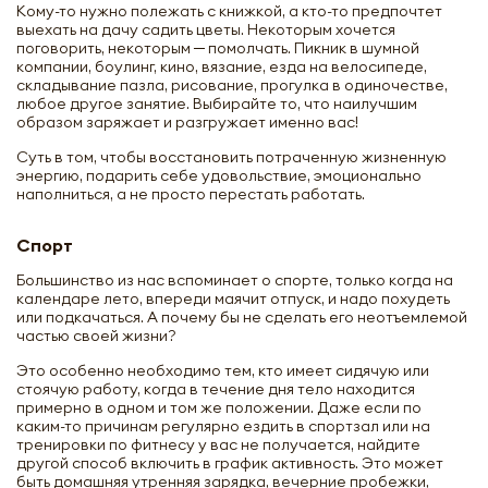
Кому-то нужно полежать с книжкой, а кто-то предпочтет
выехать на дачу садить цветы. Некоторым хочется
поговорить, некоторым ─ помолчать. Пикник в шумной
компании, боулинг, кино, вязание, езда на велосипеде,
складывание пазла, рисование, прогулка в одиночестве,
любое другое занятие. Выбирайте то, что наилучшим
образом заряжает и разгружает именно вас!
Суть в том, чтобы восстановить потраченную жизненную
энергию, подарить себе удовольствие, эмоционально
наполниться, а не просто перестать работать.
Спорт
Большинство из нас вспоминает о спорте, только когда на
календаре лето, впереди маячит отпуск, и надо похудеть
или подкачаться. А почему бы не сделать его неотъемлемой
частью своей жизни?
Это особенно необходимо тем, кто имеет сидячую или
стоячую работу, когда в течение дня тело находится
примерно в одном и том же положении. Даже если по
каким-то причинам регулярно ездить в спортзал или на
тренировки по фитнесу у вас не получается, найдите
другой способ включить в график активность. Это может
быть домашняя утренняя зарядка, вечерние пробежки,