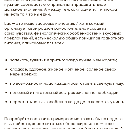
нужным соблюдать его принципы и придавать пище
должное значение. А между тем, как подметил Гиппократ,
мы есть то, что мы едим.
Еда ─ это наше здоровье и энергия. И хотя каждый
организует свой рацион самостоятельно исходя из
самочувствия, физиологических особенностей и вкусовых
предпочтений, есть несколько общих принципов грамотного
питания, одинаковых для всех:
запекать, тушить и варить гораздо лучше, чем жарить;
сладкое, сдобное, жирное, копченое, соленое сверх
меры вредно;
по возможности надо каждый раз готовить свежую пищу;
полезный и питательный завтрак жизненно необходим;
переедать нельзя, особенно когда дело касается ужина.
Попробуйте составить примерное меню хотя бы на неделю,
и вы поймете, зачем питаться сбалансированно ─ тело
почувствует приятную легкость и мощный приток энергии. А