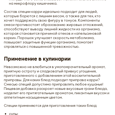
на микрофлору кишечника.
Состав специи карри идеально подходит для людей,
которые борются с лишним весом, а также для тех, кто
хочет поддержать свою фигуру в тонусе. Компоненты
смеси противостоят образованию жировых отложений,
способствуют выводу лишней жидкости из организма,
которая становится причиной отеков и «апельсиновой
корки». Порошок улучшает скорость метаболизма,
повышает защитные функции организма, помогает
справляться с повышенной тревожностью.
Применение в кулинарии
Невозможно не влюбиться в умопомрачительный аромат,
приятную остроту и сладковатый привкус угощения,
приготовленного с добавлением этой восхитительной
приправы. Для каких блюд подходит приправа карри?
Смесью специй допустимо приправлять любое кушанье!
Пищевая добавка раскроет новые вкусовые грани блюда,
наделит его притягательным ароматом, пикантным вкусом и
аппетитным насыщенным цветом.
Специи применяются для приготовления таких блюд:
супы;