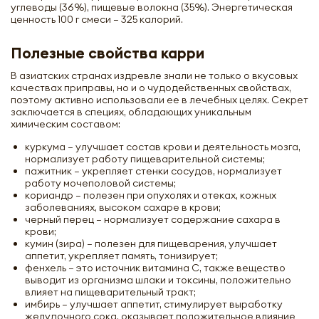
углеводы (36%), пищевые волокна (35%). Энергетическая
ценность 100 г смеси – 325 калорий.
Полезные свойства карри
В азиатских странах издревле знали не только о вкусовых
качествах приправы, но и о чудодейственных свойствах,
поэтому активно использовали ее в лечебных целях. Секрет
заключается в специях, обладающих уникальным
химическим составом:
куркума – улучшает состав крови и деятельность мозга,
нормализует работу пищеварительной системы;
пажитник – укрепляет стенки сосудов, нормализует
работу мочеполовой системы;
кориандр – полезен при опухолях и отеках, кожных
заболеваниях, высоком сахаре в крови;
черный перец – нормализует содержание сахара в
крови;
кумин (зира) – полезен для пищеварения, улучшает
аппетит, укрепляет память, тонизирует;
фенхель – это источник витамина С, также вещество
выводит из организма шлаки и токсины, положительно
влияет на пищеварительный тракт;
имбирь – улучшает аппетит, стимулирует выработку
желудочного сока, оказывает положительное влияние