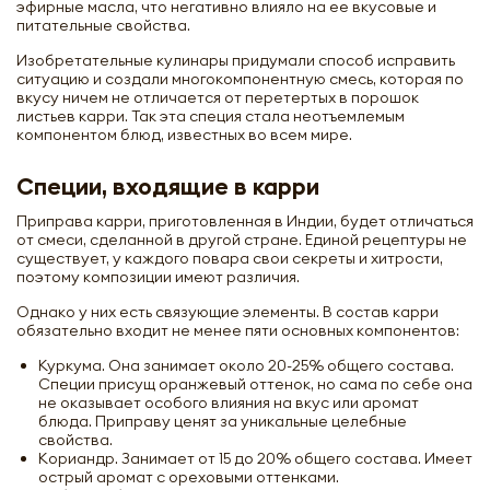
эфирные масла, что негативно влияло на ее вкусовые и
питательные свойства.
Изобретательные кулинары придумали способ исправить
ситуацию и создали многокомпонентную смесь, которая по
вкусу ничем не отличается от перетертых в порошок
листьев карри. Так эта специя стала неотъемлемым
компонентом блюд, известных во всем мире.
Специи, входящие в карри
Приправа карри, приготовленная в Индии, будет отличаться
от смеси, сделанной в другой стране. Единой рецептуры не
существует, у каждого повара свои секреты и хитрости,
поэтому композиции имеют различия.
Однако у них есть связующие элементы. В состав карри
обязательно входит не менее пяти основных компонентов:
Куркума. Она занимает около 20-25% общего состава.
Специи присущ оранжевый оттенок, но сама по себе она
не оказывает особого влияния на вкус или аромат
блюда. Приправу ценят за уникальные целебные
свойства.
Кориандр. Занимает от 15 до 20% общего состава. Имеет
острый аромат с ореховыми оттенками.