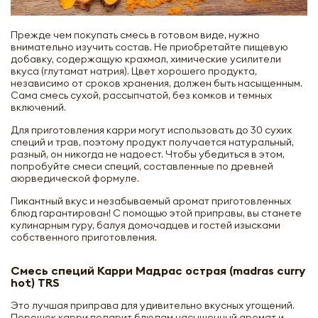
Прежде чем покупать смесь в готовом виде, нужно
внимательно изучить состав. Не приобретайте пищевую
добавку, содержащую крахмал, химические усилители
вкуса (глутамат натрия). Цвет хорошего продукта,
независимо от сроков хранения, должен быть насыщенным.
Сама смесь сухой, рассыпчатой, без комков и темных
включений.
Для приготовления карри могут использовать до 30 сухих
специй и трав, поэтому продукт получается натуральный,
разный, он никогда не надоест. Чтобы убедиться в этом,
попробуйте смеси специй, составленные по древней
аюрведической формуле.
Пикантный вкус и незабываемый аромат приготовленных
блюд гарантирован! С помощью этой приправы, вы станете
кулинарным гуру, балуя домочадцев и гостей изысками
собственного приготовления.
Смесь специй Карри Мадрас острая (madras curry
hot) TRS
Это лучшая приправа для удивительно вкусных угощений.
Порошок карри подарит блюдам насыщенный аромат и