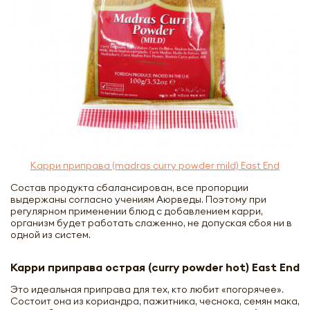
Карри приправа (madras curry powder mild) East End
Состав продукта сбалансирован, все пропорции
выдержаны согласно учениям Аюрведы. Поэтому при
регулярном применении блюд с добавлением карри,
организм будет работать слаженно, не допуская сбоя ни в
одной из систем.
Карри приправа острая (curry powder hot) East End
Это идеальная приправа для тех, кто любит «погорячее».
Состоит она из кориандра, пажитника, чеснока, семян мака,