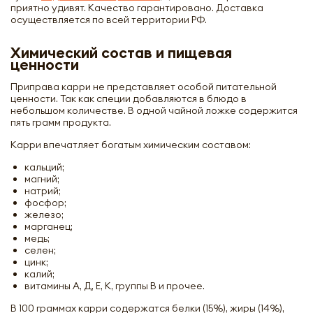
приятно удивят. Качество гарантировано. Доставка
осуществляется по всей территории РФ.
Химический состав и пищевая
ценности
Приправа карри не представляет особой питательной
ценности. Так как специи добавляются в блюдо в
небольшом количестве. В одной чайной ложке содержится
пять грамм продукта.
Карри впечатляет богатым химическим составом:
кальций;
магний;
натрий;
фосфор;
железо;
марганец;
медь;
селен;
цинк;
калий;
витамины А, Д, Е, К, группы В и прочее.
В 100 граммах карри содержатся белки (15%), жиры (14%),