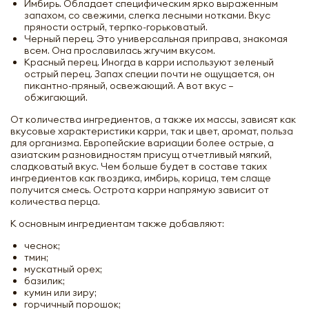
Имбирь. Обладает специфическим ярко выраженным
запахом, со свежими, слегка лесными нотками. Вкус
пряности острый, терпко-горьковатый.
Черный перец. Это универсальная приправа, знакомая
всем. Она прославилась жгучим вкусом.
Красный перец. Иногда в карри используют зеленый
острый перец. Запах специи почти не ощущается, он
пикантно-пряный, освежающий. А вот вкус –
обжигающий.
От количества ингредиентов, а также их массы, зависят как
вкусовые характеристики карри, так и цвет, аромат, польза
для организма. Европейские вариации более острые, а
азиатским разновидностям присущ отчетливый мягкий,
сладковатый вкус. Чем больше будет в составе таких
ингредиентов как гвоздика, имбирь, корица, тем слаще
получится смесь. Острота карри напрямую зависит от
количества перца.
К основным ингредиентам также добавляют:
чеснок;
тмин;
мускатный орех;
базилик;
кумин или зиру;
горчичный порошок;