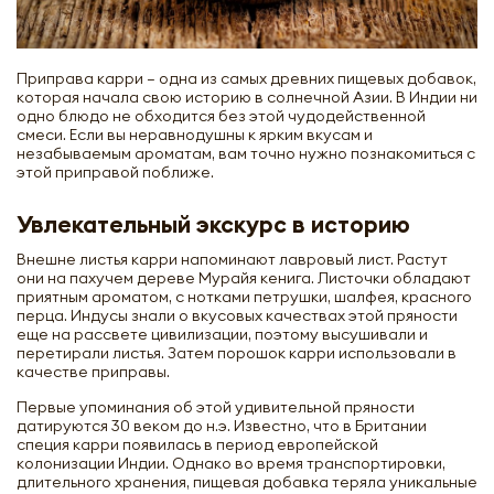
Приправа карри – одна из самых древних пищевых добавок,
которая начала свою историю в солнечной Азии. В Индии ни
одно блюдо не обходится без этой чудодейственной
смеси. Если вы неравнодушны к ярким вкусам и
незабываемым ароматам, вам точно нужно познакомиться с
этой приправой поближе.
Увлекательный экскурс в историю
Внешне листья карри напоминают лавровый лист. Растут
они на пахучем дереве Мурайя кенига. Листочки обладают
приятным ароматом, с нотками петрушки, шалфея, красного
перца. Индусы знали о вкусовых качествах этой пряности
еще на рассвете цивилизации, поэтому высушивали и
перетирали листья. Затем порошок карри использовали в
качестве приправы.
Первые упоминания об этой удивительной пряности
датируются 30 веком до н.э. Известно, что в Британии
специя карри появилась в период европейской
колонизации Индии. Однако во время транспортировки,
длительного хранения, пищевая добавка теряла уникальные