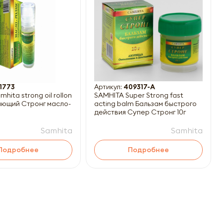
21773
Артикул:
409317-А
hita strong oil rollon
SAMHITA Super Strong fast
ронг масло-
acting balm Бальзам быстрого
л
действия Супер Стронг 10г
Samhita
Samhita
Подробнее
Подробнее