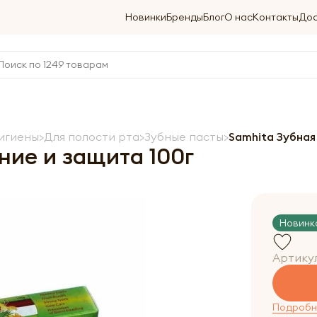
Новинки
Бренды
Блог
О нас
Контакты
Дос
игиены
Для полости рта
Зубные пасты
Samhita Зубная
ние и защита 100г
Новинк
Артику
Подробне