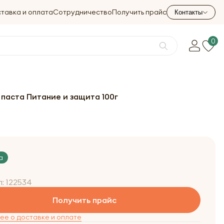
тавка и оплата
Сотрудничество
Получить прайс
Контакты
0
 паста Питание и защита 100г
а
л:
122534
Получить прайс
е о доставке и оплате