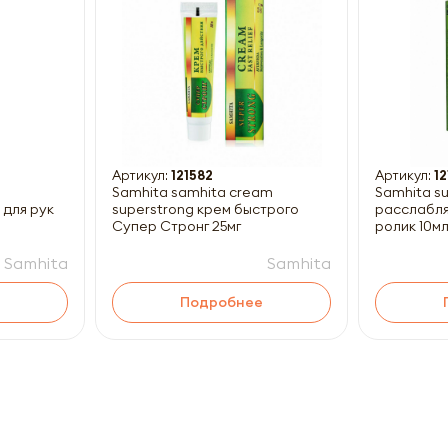
Получить прайс-лист
ны к заполнению
Артикул:
121582
Артикул:
1
Samhita samhita cream
Samhita sum
для рук
superstrong крем быстрого
расслабляющий Ст
Супер Стронг 25мг
ролик 10м
Samhita
Samhita
Подробнее