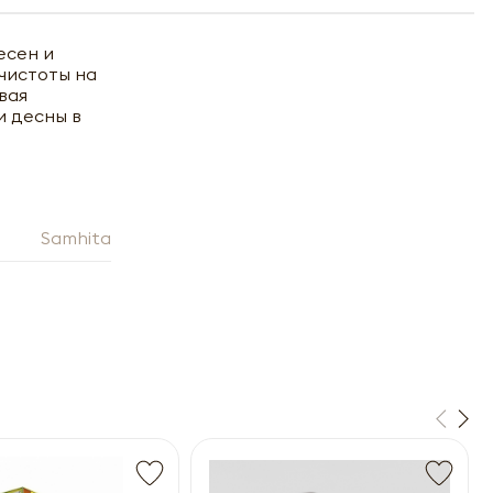
есен и
чистоты на
вая
и десны в
Samhita