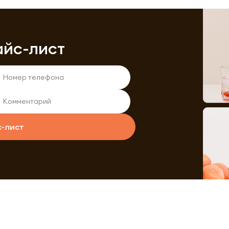
айс-лист
с-лист