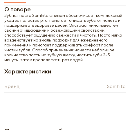
О товаре
Зубная паста Samhita с нимом обеспечивает комплексный
уход за полостью рта, помогает очищать зубы от налета и
поддерживать здоровье десен. Экстракт нима известен
своими очищающими и освежающими свойствами,
способствует ощущению свежести и чистоты. Паста мягко
воздействует на эмаль, подходит для ежедневного
применения и помогает поддерживать комфорт после
чистки зубов. Способ применения: нанести небольшое
количество пасты на зубную щетку, чистить зубы 2–3
минуты, затем прополоскать рот водой.
Характеристики
Бренд
Samhita
Получить оптовый
прайс-лист