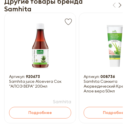
Другие товары бренда
Samhita
Получить прайс-лист
Обязательны к заполнению
Артикул:
920673
Артикул:
008736
Samhita juice Aloevera Сок
Samhita Самхита
"АЛОЭ ВЕРА" 200мл
Аюрведический Крем 
Алое вера 50мл
Samhita
Подробнее
Подробнее