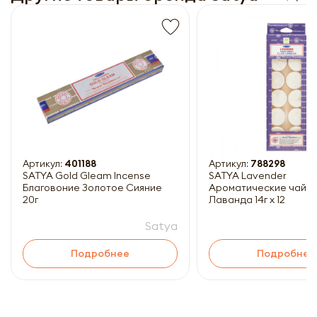
Получить прайс-лист
Обязательны к заполнению
Артикул:
401188
Артикул:
788298
SATYA Gold Gleam Incense
SATYA Lavender
Благовоние Золотое Сияние
Ароматические чайны
20г
Лаванда 14г x 12
Satya
Подробнее
Подробнее