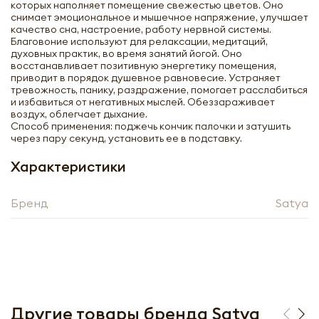
которых наполняет помещение свежестью цветов. Оно
снимает эмоциональное и мышечное напряжение, улучшает
качество сна, настроение, работу нервной системы.
Благовоние используют для релаксации, медитаций,
духовных практик, во время занятий йогой. Оно
восстанавливает позитивную энергетику помещения,
приводит в порядок душевное равновесие. Устраняет
тревожность, панику, раздражение, помогает расслабиться
и избавиться от негативных мыслей. Обеззараживает
воздух, облегчает дыхание.
Способ применения: поджечь кончик палочки и затушить
через пару секунд, установить ее в подставку.
Характеристики
Бренд
Satya
Получить оптовый
прайс-лист
Другие товары бренда Satya