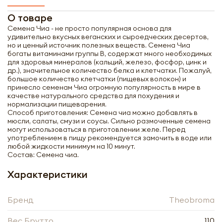
О товаре
Семена Чиа - не просто популярная основа для
удивительно вкусных веганских и сыроедческих десертов,
но и ценный источник полезных веществ. Семена Чиа
богаты витаминами группы B, содержат много необходимых
Получить оптовый
для здоровья минералов (кальций, железо, фосфор, цинк и
прайс-лист
др.), значительное количество белка и клетчатки. Пожалуй,
большое количество клетчатки (пищевых волокон) и
принесло семенам Чиа огромную популярность в мире в
качестве натурального средства для похудения и
нормализации пищеварения.
Способ приготовления: Семена чиа можно добавлять в
мюсли, салаты, смузи и соусы. Сильно размоченные семена
могут использоваться в приготовлении желе. Перед
употреблением в пищу рекомендуется замочить в воде или
любой жидкости минимум на 10 минут.
Состав: Семена чиа.
Характеристики
Получить прайс-лист
Бренд
Theobroma
Обязательны к заполнению
Вес Брутто
110