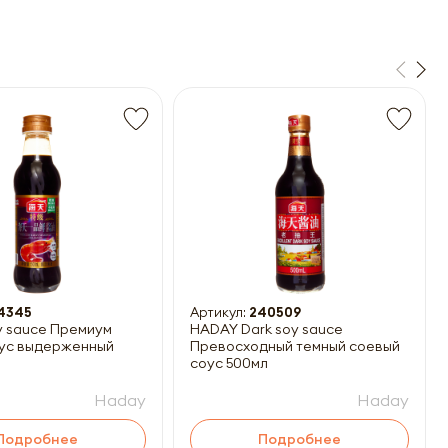
14345
Артикул:
240509
 sauce Премиум
HADAY Dark soy sauce
оус выдерженный
Превосходный темный соевый
соус 500мл
Haday
Haday
Подробнее
Подробнее