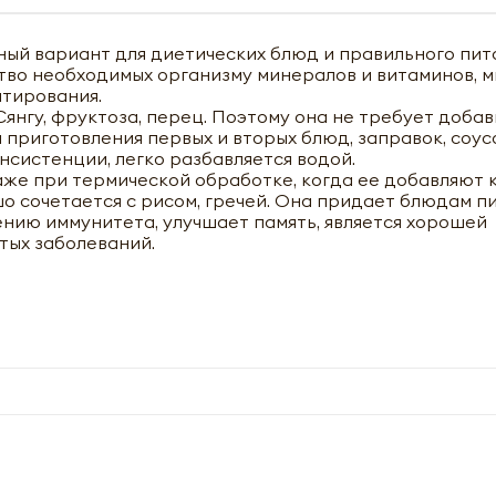
ный вариант для диетических блюд и правильного пит
тво необходимых организму минералов и витаминов, м
нтирования.
Сянгу, фруктоза, перец. Поэтому она не требует добав
 приготовления первых и вторых блюд, заправок, соус
онсистенции, легко разбавляется водой.
даже при термической обработке, когда ее добавляют 
о сочетается с рисом, гречей. Она придает блюдам п
ению иммунитета, улучшает память, является хорошей
тых заболеваний.
чить оптовый прайс-лист