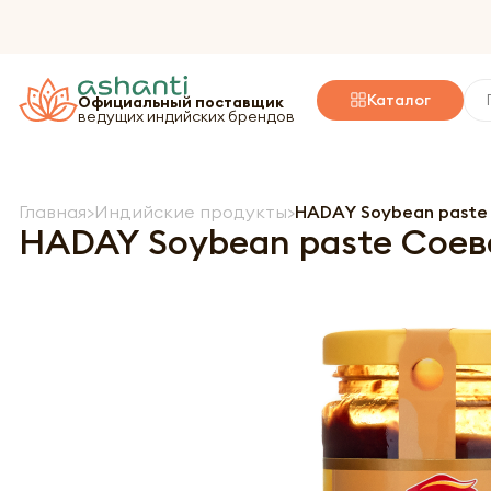
Каталог
Официальный поставщик
ведущих индийских брендов
Главная
Индийские продукты
HADAY Soybean paste
HADAY Soybean paste Соев