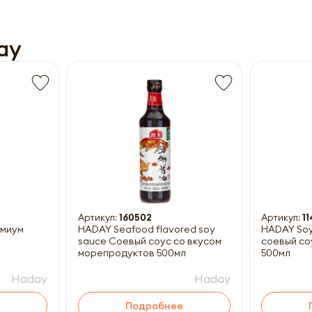
ay
Получить прайс-лист
ны к заполнению
Артикул:
160502
Артикул:
1
емиум
HADAY Seafood flavored soy
HADAY Soy
sauce Соевый соус со вкусом
соевый с
морепродуктов 500мл
500мл
Haday
Haday
Подробнее