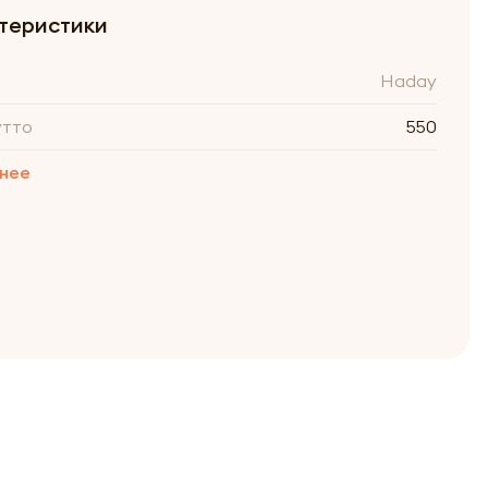
теристики
Haday
утто
550
нее