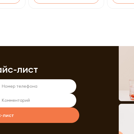
айс-лист
с-лист