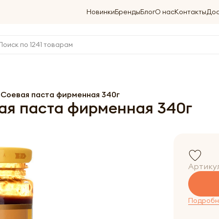
Новинки
Бренды
Блог
О нас
Контакты
Дос
 Соевая паста фирменная 340г
ая паста фирменная 340г
Артику
Подробне