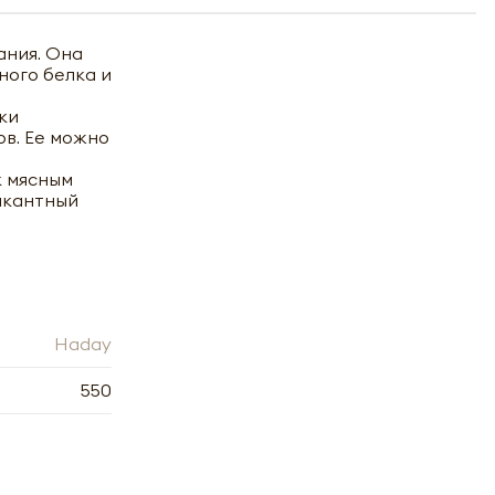
ания. Она
ного белка и
ки
ов. Ее можно
к мясным
икантный
Haday
550