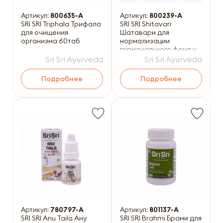
Артикул:
800635-A
Артикул:
800239-A
SRI SRI Triphala Трифала
SRI SRI Shitavari
для очищения
Шатавари для
организма 60таб
нормализации
гормонального фона у
женщин 60таб
Sri Sri Ayurveda
Sri Sri Ayurveda
Подробнее
Подробнее
Артикул:
780797-A
Артикул:
801137-A
SRI SRI Anu Taila Ану
SRI SRI Brahmi Брами для