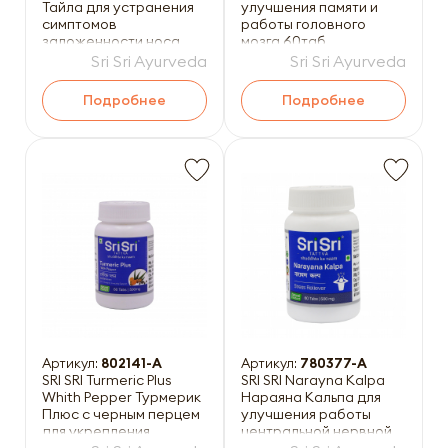
Тайла для устранения
улучшения памяти и
симптомов
работы головного
заложенности носа
мозга 60таб
10мл
Sri Sri Ayurveda
Sri Sri Ayurveda
Подробнее
Подробнее
Артикул:
802141-A
Артикул:
780377-A
SRI SRI Turmeric Plus
SRI SRI Narayna Kalpa
Whith Pepper Турмерик
Нараяна Кальпа для
Плюс с черным перцем
улучшения работы
для укрепления
центральной нервной