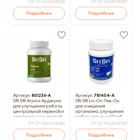
иммунитета 60таб
системы 60таб
Sri Sri Ayurveda
Sri Sri Ayurveda
Подробнее
Подробнее
Артикул:
801236-A
Артикул:
781404-A
SRI SRI Arjuna Арджуна
SRI SRI Liv-On Лив-Он
для улучшения работы
для очищения
центральной нервной и
организма, улучшения
сердечно-сосудистой
работы печени 60таб
систем 60таб
Sri Sri Ayurveda
Sri Sri Ayurveda
Подробнее
Подробнее