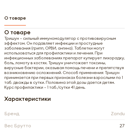
О товаре
О товаре
Тришун – сильный иммуномодулятор с противовирусным
эффектом. Он подавляет инфекции и простудные
заболевания (грипп, ОРВИ, ангина). Таблетки могут
использоваться для профилактики и лечения. При
инфекционных заболеваниях препарат купирует лихорадку,
боль, ломоту в костях. Тришун уничтожает токсины,
вирусные бактерии, оказывая помощь печени и препятствуя
возникновению осложнений. Способ применения: Тришун
принимается при первых признаках болезни взрослыми по 1
таб. дважды в сутки. Половина этой дозы дается детям.
Курс профилактики – 1 таб./сутки 41 день.
Характеристики
Получить оптовый
Бренд
Zandu
прайс-лист
Вес Брутто
27