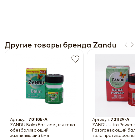
Другие товары бренда Zandu
Получить прайс-лист
Обязательны к заполнению
Артикул:
701105-A
Артикул:
701129-A
ZANDU Balm Бальзам для тела
ZANDU Ultra Power ba
обезболивающий,
Разогревающий бальз
заживляющий 8мл
тела противовоспали