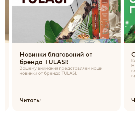
Новинки благовоний от
С Н
бренда TULASI!
Коллек
Новым 
Вашему внимания представляем наши
всех д
новинки от бренда TULASI.
вдохно
Читать
Чита