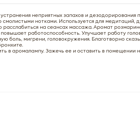
 устранения неприятных запахов и дезодорирования 
 смолистыми нотками. Используется для медитаций, 
ью расслабиться на сеансах массажа. Аромат розмарин
 повышает работоспособность. Улучшает работу голов
ную боль, мигрени, головокружения. Благотворно сказ
бронхите.
ть в аромалампу. Зажечь ее и оставить в помещении 
чить оптовый прайс-лист
M