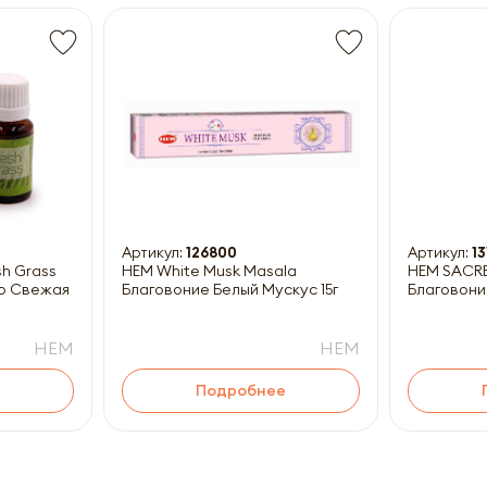
Получить прайс-лист
ны к заполнению
Артикул:
126800
Артикул:
13
HEM White Musk Masala
HEM SACR
о Свежая
Благовоние Белый Мускус 15г
Благовони
HEM
HEM
Подробнее