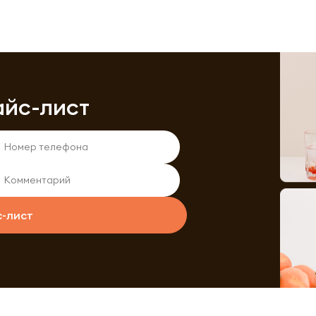
айс-лист
с-лист