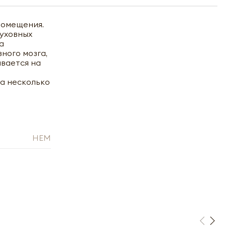
помещения.
духовных
а
ного мозга,
ывается на
на несколько
HEM