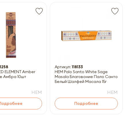
1258
Артикул:
118133
ED ELEMENT Amber
HEM Palo Santo White Sage
е Амбра 10шт
Masala Благовоние Пало Санто-
Белый Шалфей Масала 15г
HEM
HEM
Подробнее
Подробнее