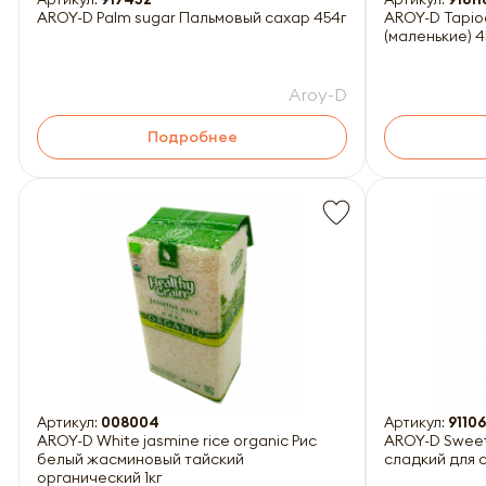
AROY-D Palm sugar Пальмовый сахар 454г
AROY-D Tapio
(маленькие) 4
Aroy-D
Подробнее
Артикул:
008004
Артикул:
9110
AROY-D White jasmine rice organic Рис
AROY-D Sweet 
белый жасминовый тайский
сладкий для 
органический 1кг