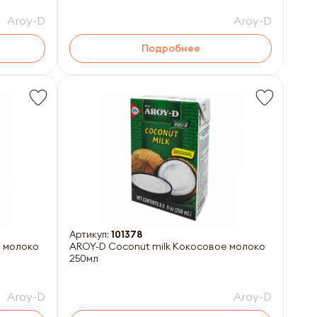
Aroy-D
Aroy-D
Подробнее
Артикул:
101378
е молоко
AROY-D Coconut milk Кокосовое молоко
250мл
Aroy-D
Aroy-D