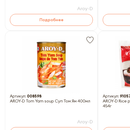
Aroy-D
Подробнее
Артикул:
008598
Артикул:
9105
AROY-D Tom Yam soup Суп Том Ям 400мл
AROY-D Rice 
454г
Aroy-D