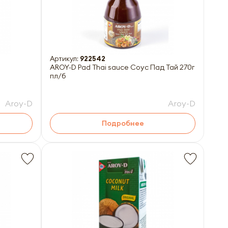
Артикул:
922542
AROY-D Pad Thai sauce Соус Пад Тай 270г
пл/б
Aroy-D
Aroy-D
Подробнее