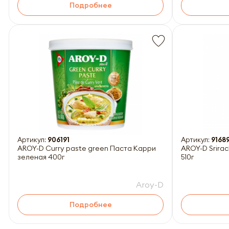
Подробнее
Артикул:
906191
Артикул:
9168
AROY-D Curry paste green Паста Карри
AROY-D Srira
зеленая 400г
510г
Aroy-D
Подробнее