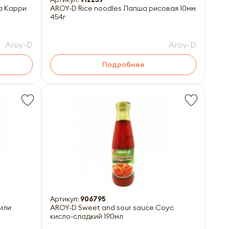
та Карри
AROY-D Rice noodles Лапша рисовая 10мм
454г
Aroy-D
Aroy-D
Подробнее
Артикул:
906795
чили
AROY-D Sweet and sour sauce Соус
кисло-сладкий 190мл