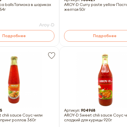
ca ballsТапиока в шариках
AROY-D Curry paste yellow Пас
54г
желтая 50г
Aroy-D
Подробнее
Подробнее
65
Артикул:
904968
chili sauce Соус чили
AROY-D Sweet chili sauce Соус 
спринг роллов 360г
сладкий для курицы 920г