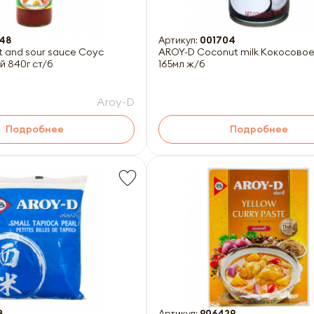
48
Артикул:
001704
 and sour sauce Соус
AROY-D Coconut milk Кокосово
й 840г ст/б
165мл ж/б
Aroy-D
Подробнее
Подробнее
8
Артикул:
906429