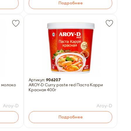
Подробнее
Артикул:
906207
е молоко
AROY-D Curry paste red Паста Карри
Красная 400г
Aroy-D
Aroy-D
Подробнее