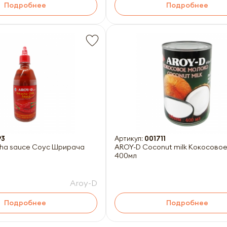
Подробнее
Подробнее
93
Артикул:
001711
cha sauce Соус Шрирача
AROY-D Coconut milk Кокосово
400мл
Aroy-D
Подробнее
Подробнее