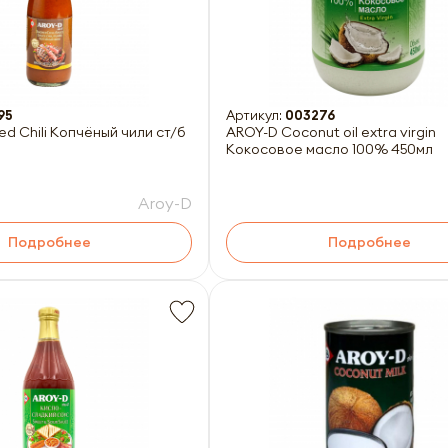
95
Артикул:
003276
d Chili Копчёный чили ст/б
AROY-D Coconut oil extra virgin
Кокосовое масло 100% 450мл
Aroy-D
Подробнее
Подробнее