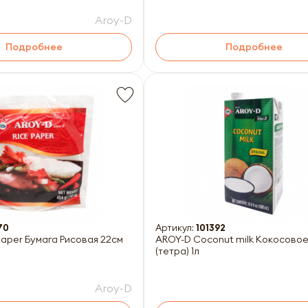
Aroy-D
Подробнее
Подробнее
70
Артикул:
101392
paper Бумага Рисовая 22см
AROY-D Coconut milk Кокосово
(тетра) 1л
Aroy-D