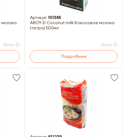
Артикул:
101385
е молоко
AROY-D Coconut milk Кокосовое молоко
(тетра) 500мл
Aroy-D
Aroy-D
Подробнее
Артикул:
912239