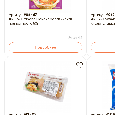
Артикул:
906467
Артикул:
9069
AROY-D Panang Пананг малазийская
AROY-D Sweet
пряная паста 50г
кисло-сладки
Aroy-D
Подробнее
Артикул:
917432
Артикул:
91811