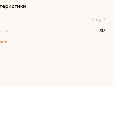
теристики
Aroy-D
утто
318
нее