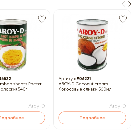
06532
Артикул:
906221
mboo shoots Ростки
AROY-D Coconut cream
полоски) 540г
Кокосовые сливки 560мл
Aroy-D
Aroy-D
Подробнее
Подробнее