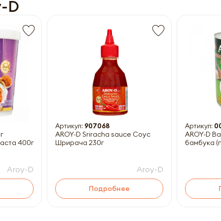
y-D
Получить прайс-лист
ны к заполнению
Артикул:
907068
Артикул:
0
г
AROY-D Sriracha sauce Соус
AROY-D Ba
паста 400г
Шрирача 230г
бамбука (
Aroy-D
Aroy-D
Подробнее