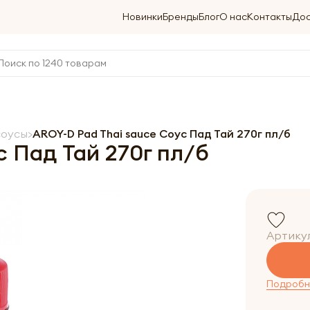
Новинки
Бренды
Блог
О нас
Контакты
Дос
соусы
AROY-D Pad Thai sauce Соус Пад Тай 270г пл/б
с Пад Тай 270г пл/б
Артику
Подробне