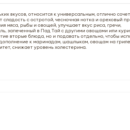
ких вкусов, относится к универсальным, отлично сочет
 сладость с остротой, чесночная нотка и ореховый п
я мяса, рыбы и овощей, улучшает вкус риса, гречи,
ь, запеченный в Пад Тай с другими овощами или кури
гие вторые блюда, но и подавать отдельно, чтобы исп
к дополнение к маринадам, шашлыкам, овощам на гриле
итет, снижает уровень холестерина.
чить оптовый прайс-лист