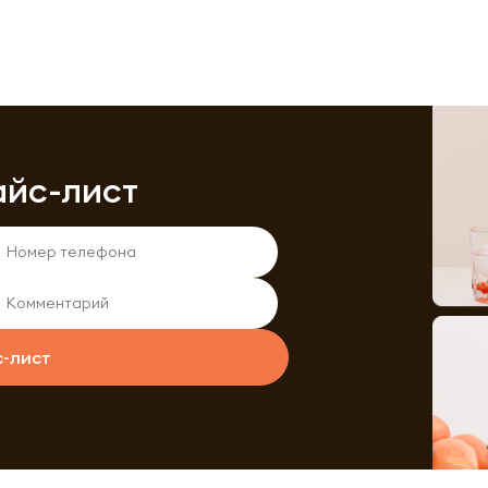
айс-лист
с-лист