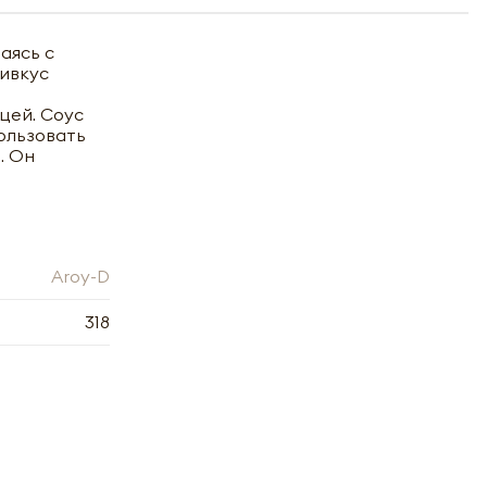
аясь с
ривкус
цей. Соус
ользовать
. Он
Aroy-D
318