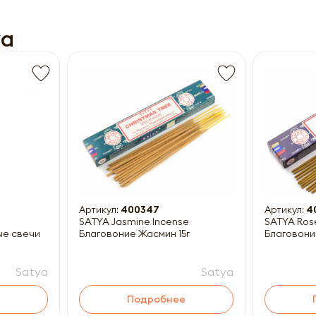
ya
Получить прайс-лист
ны к заполнению
Артикул:
400347
Артикул:
4
SATYA Jasmine Incense
SATYA Ros
ые свечи
Благовоние Жасмин 15г
Благовони
Satya
Satya
Подробнее