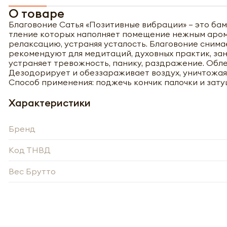
О товаре
Благовоние Сатья «Позитивные вибрации» – это ба
тление которых наполняет помещение нежным аром
релаксацию, устраняя усталость. Благовоние снима
рекомендуют для медитаций, духовных практик, зан
устраняет тревожность, панику, раздражение. Обле
Дезодорирует и обеззараживает воздух, уничтожая
Способ применения: поджечь кончик палочки и затуш
Характеристики
Бренд
Код ТНВД
Вес Брутто
Полу