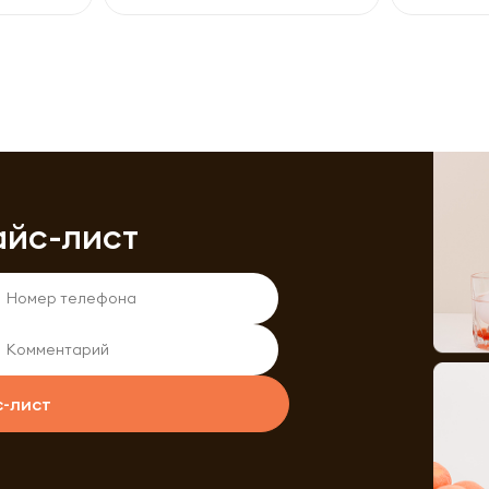
айс-лист
с-лист