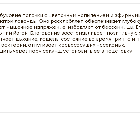
мбуковые палочки с цветочным напылением и эфирными
атом лаванды. Оно расслабляет, обеспечивает глубо
ет мышечное напряжение, избавляет от бессонницы. Е
ятий йогой. Благовоние восстанавливает позитивную 
гчает дыхание, кашель, состояние во время гриппа и 
 бактерии, отпугивает кровососущих насекомых.
ить через пару секунд, установить ее в подставку.
чить оптовый прайс-лист