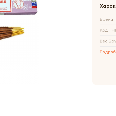
Харак
Бренд
Код ТН
Вес Бр
Подроб