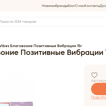
Новинки
Бренды
Блог
О нас
Контакты
Дос
 Vibes Благовоние Позитивные Вибрации 15г
овоние Позитивные Вибрации 
Артику
Подробне