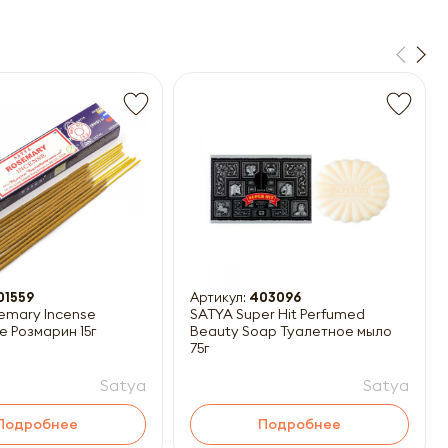
01559
Артикул:
403096
emary Incense
SATYA Super Hit Perfumed
е Розмарин 15г
Beauty Soap Туалетное мыло
75г
Satya
Satya
Подробнее
Подробнее