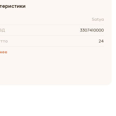
теристики
Satya
ВД
3307410000
утто
24
нее