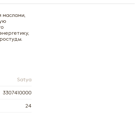
 маслами,
кую
го
энергетику,
простуды.
Satya
3307410000
24