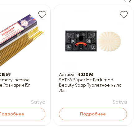
01559
Артикул:
403096
emary Incense
SATYA Super Hit Perfumed
е Розмарин 15г
Beauty Soap Туалетное мыло
75г
Satya
Satya
Подробнее
Подробнее