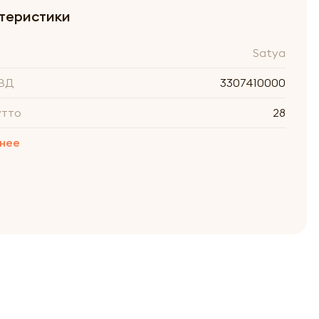
теристики
Satya
ВД
3307410000
утто
28
нее