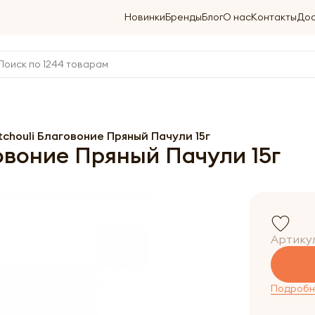
Новинки
Бренды
Блог
О нас
Контакты
Дос
tchouli Благовоние Пряный Пачули 15г
говоние Пряный Пачули 15г
Артику
Подробне