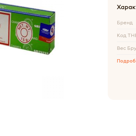
Харак
Бренд
Код ТН
Вес Бр
Подроб