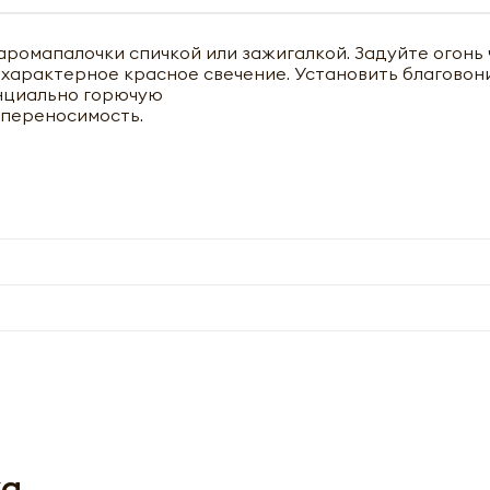
ромапалочки спичкой или зажигалкой. Задуйте огонь 
я характерное красное свечение. Установить благовон
енциально горючую
переносимость.
чить оптовый прайс-лист
ya