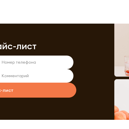
айс-лист
с-лист