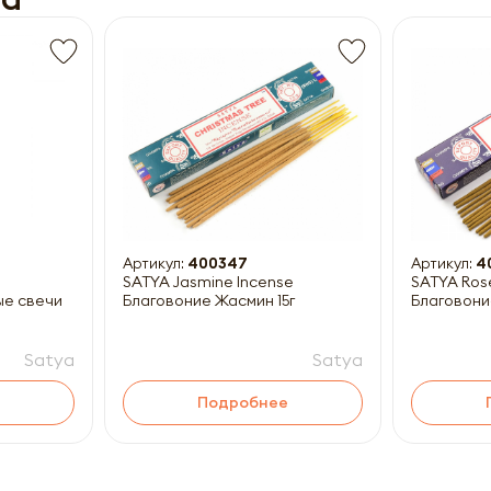
Получить прайс-лист
ны к заполнению
Артикул:
400347
Артикул:
4
SATYA Jasmine Incense
SATYA Ros
ые свечи
Благовоние Жасмин 15г
Благовони
Satya
Satya
Подробнее