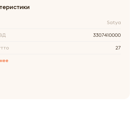
теристики
Satya
ВД
3307410000
утто
27
нее