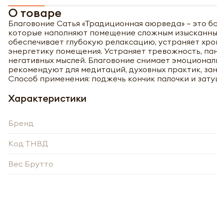
О товаре
Благовоние Сатья «Традиционная аюрведа» – это б
которые наполняют помещение сложным изысканным 
обеспечивает глубокую релаксацию, устраняет хро
энергетику помещения. Устраняет тревожность, пан
негативных мыслей. Благовоние снимает эмоциональ
рекомендуют для медитаций, духовных практик, зан
Способ применения: поджечь кончик палочки и затуш
Характеристики
Бренд
Код ТНВД
Вес Брутто
Полу