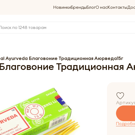
Новинки
Бренды
Блог
О нас
Контакты
Дос
nal Ayurveda Благовоние Традиционная Аюрведа15г
a Благовоние Традиционная 
Артику
Подробне