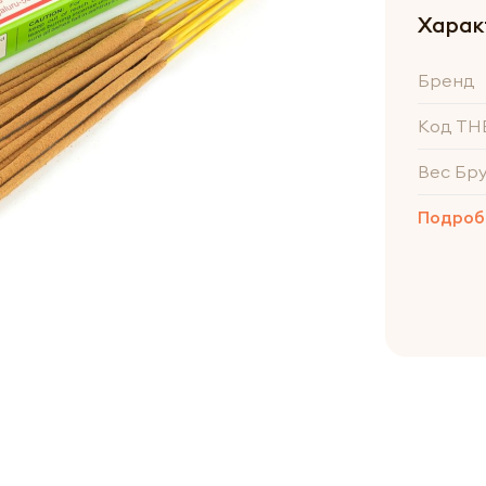
Харак
Бренд
Код ТН
Вес Бр
Подроб