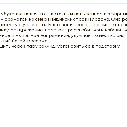
амбуковые палочки с цветочным напылением и эфирны
ароматом из смеси индийских трав и ладана. Оно ра
ническую усталость. Благовоние восстанавливает по
ику, раздражение, помогает расслабиться и избавить
ное и мышечное напряжение, улучшает качество сна. 
ятий йогой, массажа.
ить через пару секунд, установить ее в подставку.
чить оптовый прайс-лист