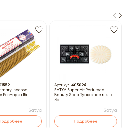
01559
Артикул:
403096
emary Incense
SATYA Super Hit Perfumed
е Розмарин 15г
Beauty Soap Туалетное мыло
75г
Satya
Satya
Подробнее
Подробнее