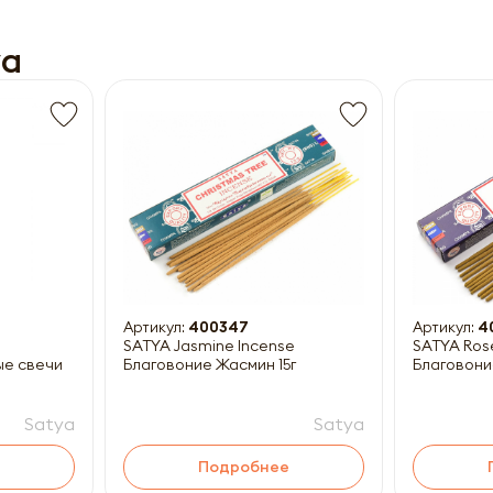
ya
Получить прайс-лист
ны к заполнению
Артикул:
400347
Артикул:
4
SATYA Jasmine Incense
SATYA Ros
ые свечи
Благовоние Жасмин 15г
Благовони
Satya
Satya
Подробнее