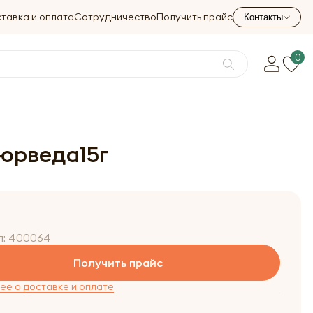
тавка и оплата
Сотрудничество
Получить прайс
Контакты
0
Аюрведа15г
л:
400064
Получить прайс
е о доставке и оплате