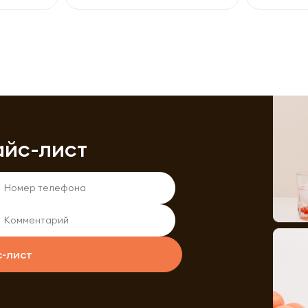
айс-лист
с-лист