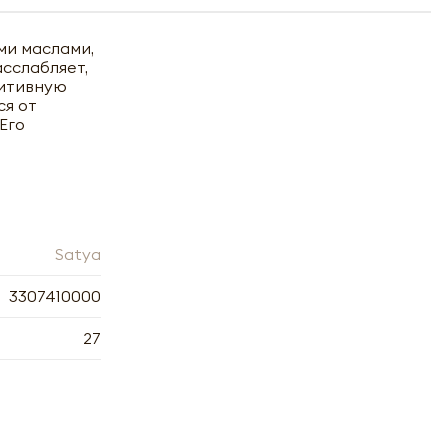
ми маслами,
сслабляет,
зитивную
ся от
Его
Satya
3307410000
27