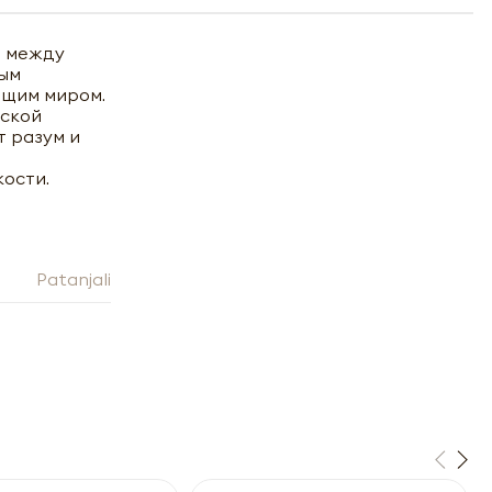
и между
ным
ющим миром.
еской
т разум и
кости.
Patanjali