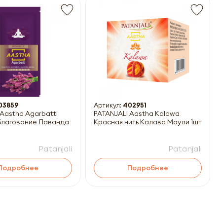
03859
Артикул:
402951
 Aastha Agarbatti
PATANJALI Aastha Kalawa
Красная нить Калава Маули 1шт
Patanjali
Patanjali
Подробнее
Подробнее