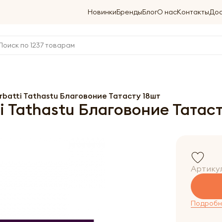
Новинки
Бренды
Блог
О нас
Контакты
Дос
rbatti Tathastu Благовоние Татасту 18шт
 Tathastu Благовоние Татаст
Артику
Подробне