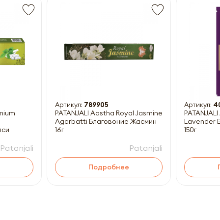
Получить прайс-лист
ны к заполнению
Артикул:
789905
Артикул:
4
emium
PATANJALI Aastha Royal Jasmine
PATANJALI
Agarbatti Благовоние Жасмин
Lavender Благовоние Лаванда
лси
16г
150г
Patanjali
Patanjali
Подробнее