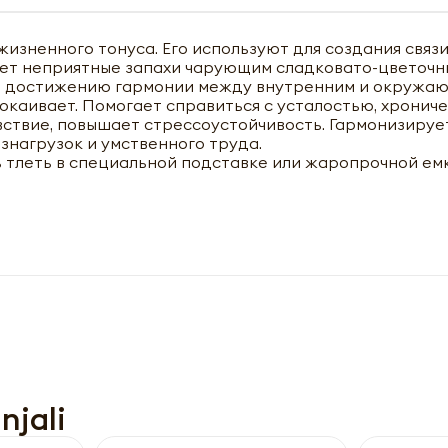
жизненного тонуса. Его используют для создания связ
яет неприятные запахи чарующим сладковато-цветоч
ет достижению гармонии между внутренним и окружа
окаивает. Помогает справиться с усталостью, хронич
ствие, повышает стрессоустойчивость. Гармонизируе
знагрузок и умственного труда.
ь тлеть в специальной подставке или жаропрочной ем
чить оптовый прайс-лист
jali