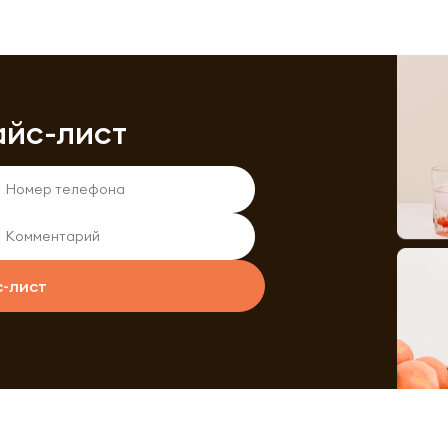
айс-лист
с-лист