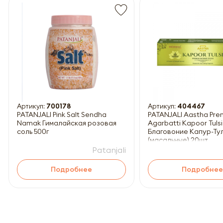
Обязатель
Артикул:
700178
Артикул:
404467
PATANJALI Pink Salt Sendha
PATANJALI Aastha Pr
Namak Гималайская розовая
Agarbatti Kapoor Tulsi
соль 500г
Благовоние Капур-Ту
(масальные) 20шт
Patanjali
Подробнее
Подробнее