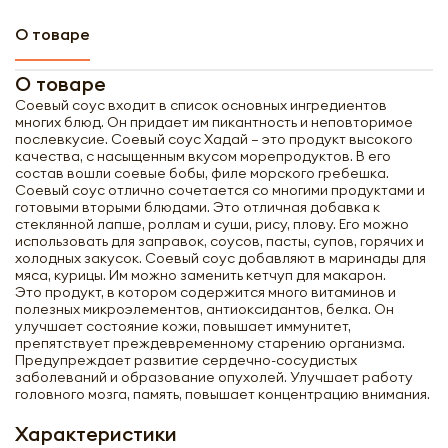
О товаре
О товаре
Соевый соус входит в список основных ингредиентов
многих блюд. Он придает им пикантность и неповторимое
послевкусие. Соевый соус Хадай – это продукт высокого
качества, с насыщенным вкусом морепродуктов. В его
состав вошли соевые бобы, филе морского гребешка.
Соевый соус отлично сочетается со многими продуктами и
готовыми вторыми блюдами. Это отличная добавка к
стеклянной лапше, роллам и суши, рису, плову. Его можно
использовать для заправок, соусов, пасты, супов, горячих и
холодных закусок. Соевый соус добавляют в маринады для
мяса, курицы. Им можно заменить кетчуп для макарон.
Это продукт, в котором содержится много витаминов и
полезных микроэлементов, антиоксидантов, белка. Он
улучшает состояние кожи, повышает иммунитет,
препятствует преждевременному старению организма.
Предупреждает развитие сердечно-сосудистых
заболеваний и образование опухолей. Улучшает работу
головного мозга, память, повышает концентрацию внимания.
Характеристики
Получить оптовый