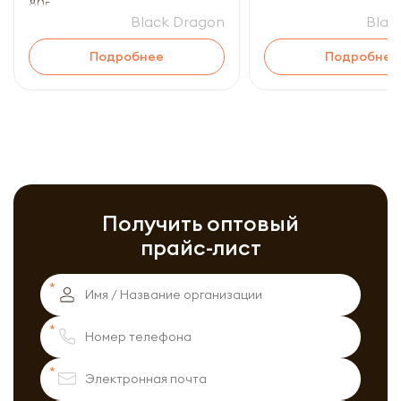
80г
Black Dragon
Blac
Подробнее
Подробнее
Получить оптовый
прайс-лист