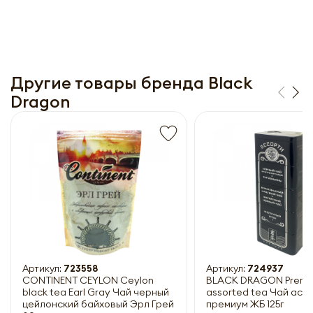
Другие товары бренда Black
Dragon
Получить прайс-лист
Обязательны к заполнению
Артикул:
723558
Артикул:
724937
CONTINENT CEYLON Ceylon
BLACK DRAGON Prem
black tea Earl Gray Чай черный
assorted tea Чай асс
цейлонский байховый Эрл Грей
премиум ЖБ 125г