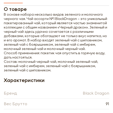
О товаре
В основе набора несколько видов зеленого и молочного
черного чая. Чай ассорти №1 BlackDragon – это уникальный
пакетированный чай, который является частью знаменитой
коллекции с общим названием «Черный дракон». Зеленый и
черный чай здесь удачно сочетается с различными
добавками, которые обогащают не только вкус напитка, но
и его аромат. В набор входят зеленый чай с шиповником,
зеленый чай с боярышником, зеленый чай с имбирем,
молочный зеленый чай и молочный черный чай.
Способ применения: пакетик чая опустить в горячую воду,
дать настояться.
Состав: молочный черный чай, молочный зеленый чай,
зеленый чай с имбирем, зеленый чай с боярышником,
зеленый чай с шиповником.
Характеристики
Бренд
Black Dragon
Получить оптовый
Вес Брутто
91
прайс-лист