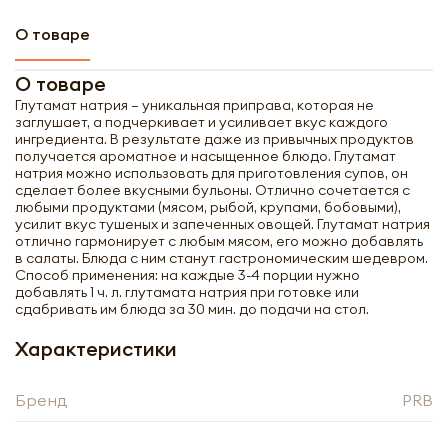
О товаре
О товаре
Глутамат натрия – уникальная приправа, которая не
заглушает, а подчеркивает и усиливает вкус каждого
ингредиента. В результате даже из привычных продуктов
получается ароматное и насыщенное блюдо. Глутамат
натрия можно использовать для приготовления супов, он
сделает более вкусными бульоны. Отлично сочетается с
любыми продуктами (мясом, рыбой, крупами, бобовыми),
усилит вкус тушеных и запеченных овощей. Глутамат натрия
отлично гармонирует с любым мясом, его можно добавлять
в салаты. Блюда с ним станут гастрономическим шедевром.
Способ применения: на каждые 3-4 порции нужно
добавлять 1 ч. л. глутамата натрия при готовке или
сдабривать им блюда за 30 мин. до подачи на стол.
Характеристики
Получить оптовый
прайс-лист
Бренд
PRB