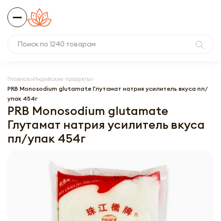
Главная
Индийские продукты
PRB Monosodium glutamate Глутамат натрия усилитель вкуса пл/
упак 454г
PRB Monosodium glutamate
Глутамат натрия усилитель вкуса
пл/упак 454г