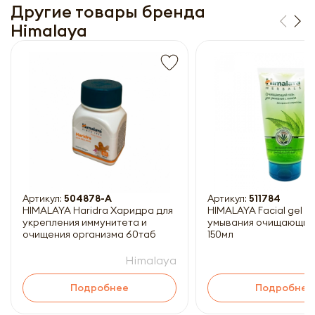
Другие товары бренда
Himalaya
Получить прайс-лист
Обязательны к заполнению
Артикул:
504878-A
Артикул:
511784
HIMALAYA Haridra Харидра для
HIMALAYA Facial gel Ге
укрепления иммунитета и
умывания очищающий
очищения организма 60таб
150мл
Himalaya
Подробнее
Подробнее