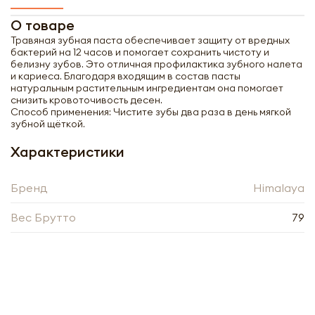
О товаре
Травяная зубная паста обеспечивает защиту от вредных
бактерий на 12 часов и помогает сохранить чистоту и
белизну зубов. Это отличная профилактика зубного налета
и кариеса. Благодаря входящим в состав пасты
натуральным растительным ингредиентам она помогает
снизить кровоточивость десен.
Способ применения: Чистите зубы два раза в день мягкой
зубной щёткой.
Характеристики
Бренд
Himalaya
Вес Брутто
79
Получить оптовый
прайс-лист