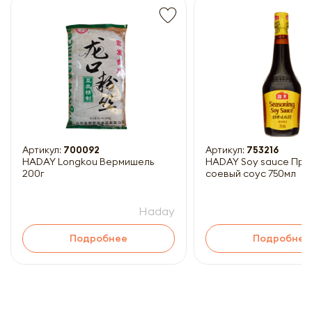
Получить прайс-лист
Обязательны к заполнению
Артикул:
700092
Артикул:
753216
HADAY Longkou Вермишель
HADAY Soy sauce Пре
200г
соевый соус 750мл
Haday
Подробнее
Подробнее