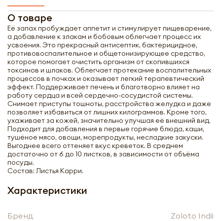
О товаре
Её запах пробуждает аппетит и стимулирует пищеварение,
а добавление к злакам и бобовым облегчает процесс их
усвоения. Это прекрасный антисептик, бактерицидное,
противовоспалительное и общетонизирующее средство,
которое помогает очистить организм от скопившихся
токсинов и шлаков. Облегчает протекание воспалительных
процессов в почках и оказывает легкий терапевтический
эффект. Поддерживает печень и благотворно влияет на
работу сердца и всей сердечно-сосудистой системы.
Снимает приступы тошноты, расстройства желудка и даже
позволяет избавиться от лишних килограммов. Кроме того,
ухаживает за кожей, значительно улучшая её внешний вид.
Подходит для добавления в первые горячие блюда, каши,
тушёное мясо, овощи, морепродукты, несладкие закуски.
Выгоднее всего оттеняет вкус креветок. В среднем
достаточно от 6 до 10 листков, в зависимости от объёма
посуды.
Состав: Листья Карри.
Характеристики
Получить оптовый
Бренд
Zoloto Indii