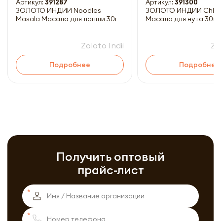
Артикул:
391287
Артикул:
391300
ЗОЛОТО ИНДИИ Noodles
ЗОЛОТО ИНДИИ Chhole Masala
Masala Масала для лапши 30г
Масала для нута 30г
Zoloto Indii
Zo
Подробнее
Подробнее
Получить оптовый
прайс-лист