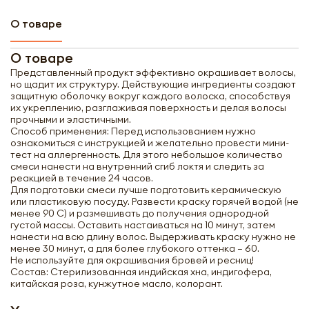
О товаре
О товаре
Представленный продукт эффективно окрашивает волосы,
но щадит их структуру. Действующие ингредиенты создают
защитную оболочку вокруг каждого волоска, способствуя
их укреплению, разглаживая поверхность и делая волосы
прочными и эластичными.
Способ применения: Перед использованием нужно
ознакомиться с инструкцией и желательно провести мини-
тест на аллергенность. Для этого небольшое количество
смеси нанести на внутренний сгиб локтя и следить за
реакцией в течение 24 часов.
Для подготовки смеси лучше подготовить керамическую
или пластиковую посуду. Развести краску горячей водой (не
менее 90 С) и размешивать до получения однородной
густой массы. Оставить настаиваться на 10 минут, затем
нанести на всю длину волос. Выдерживать краску нужно не
менее 30 минут, а для более глубокого оттенка – 60.
Не используйте для окрашивания бровей и ресниц!
Состав: Стерилизованная индийская хна, индигофера,
китайская роза, кунжутное масло, колорант.