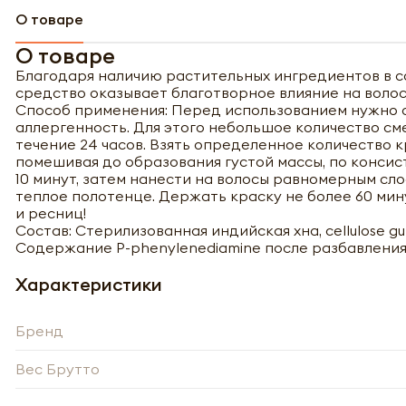
О товаре
О товаре
Благодаря наличию растительных ингредиентов в с
средство оказывает благотворное влияние на волос
Способ применения: Перед использованием нужно о
аллергенность. Для этого небольшое количество сме
течение 24 часов. Взять определенное количество кр
помешивая до образования густой массы, по конси
10 минут, затем нанести на волосы равномерным сл
теплое полотенце. Держать краску не более 60 мин
и ресниц!
Состав: Стерилизованная индийская хна, cellulose gum, 
Содержание P-phenylenediamine после разбавления 
Характеристики
Бренд
Полу
Вес Брутто