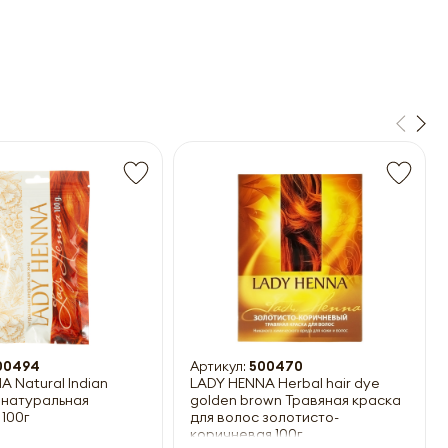
00494
Артикул:
500470
 Natural Indian
LADY HENNA Herbal hair dye
 натуральная
golden brown Травяная краска
100г
для волос золотисто-
коричневая 100г