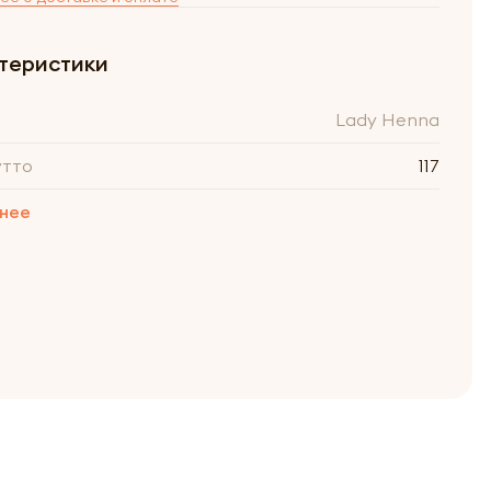
теристики
Lady Henna
утто
117
нее