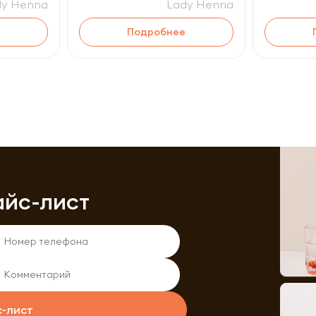
dy Henna
Lady Henna
Подробнее
айс-лист
с-лист