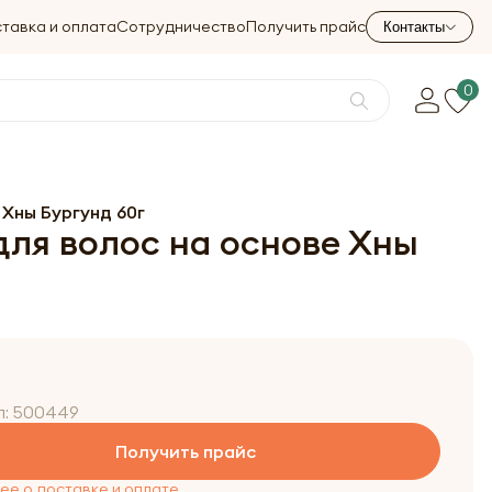
тавка и оплата
Сотрудничество
Получить прайс
Контакты
0
 Хны Бургунд 60г
для волос на основе Хны
л:
500449
Получить прайс
е о доставке и оплате