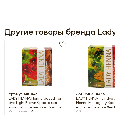
Другие товары бренда Lad
Обязатель
Артикул:
500432
Артикул:
500456
LADY HENNA Henna-based hair
LADY HENNA Hair dye 
dye Light Brown Краска для
Henna Mahogany Кра
волос на основе Хны Светло-
волос на основе Хны
Коричневая 60г
60г