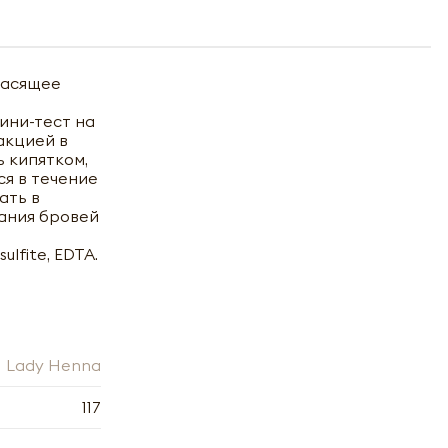
расящее
ини-тест на
акцией в
ь кипятком,
я в течение
ать в
вания бровей
ulfite, EDTA.
Lady Henna
117