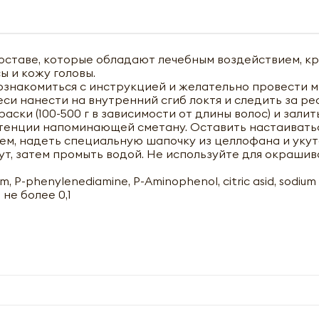
оставе, которые обладают лечебным воздействием, к
ы и кожу головы.
знакомиться с инструкцией и желательно провести м
си нанести на внутренний сгиб локтя и следить за ре
аски (100-500 г в зависимости от длины волос) и залит
стенции напоминающей сметану. Оставить настаиватьс
оем, надеть специальную шапочку из целлофана и укут
ут, затем промыть водой. Не используйте для окраши
P-phenylenediamine, P-Aminophenol, citric asid, sodium s
не более 0,1
чить оптовый прайс-лист