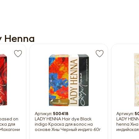
Получить прайс-лист
y Henna
ны к заполнению
Артикул:
500418
Артикул:
5
based on
LADY HENNA Hair dye Black
LADY HENNA
ска для
indigo Краска для волос на
henna Хна
 Махагони
основе Хны Черный индиго 60г
индийская 