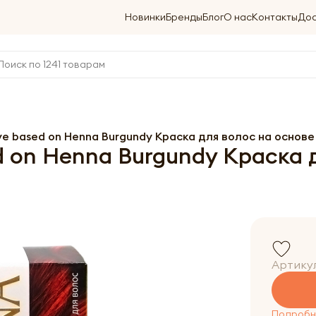
Новинки
Бренды
Блог
О нас
Контакты
Дос
e based on Henna Burgundy Краска для волос на основе
 on Henna Burgundy Краска 
Артику
Подробне