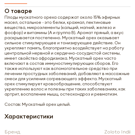
О товаре
Плоды мускатного ореха содержат около 15% эфирных
масел, остальное - это белки, крахмал, пектиновые
вещества, микроэлементы (кальций, магний, железо и
фосфор) и витамины (А и группа В). Аромат пряный, а вкус
раскрывается постепенно. Мускатный орех оказывает
сильное стимулирующее и тонизирующее действие. Он
укрепляет память, благоприятно воздействует на работу
центральной нервной и сердечно-сосудистой системы,
имеет свойства афродизиака. Мускатный орех часто
включают в состав иммуностимулирующих сборов. Его
также используют как вспомогательное средство при
лечении простудных заболеваний, добавляют в массажные
смеси для усиления согревающего эффекта. Мускатный
орех стимулирует кровообращение, способствуют
укреплению волос и полезны при таких заболеваниях, как
артрит, воспаление мышц, остеохондроз и ревматизм.
Состав: Мускатный орех целый.
Характеристики
Получить оптовый
Бренд
Zoloto Indii