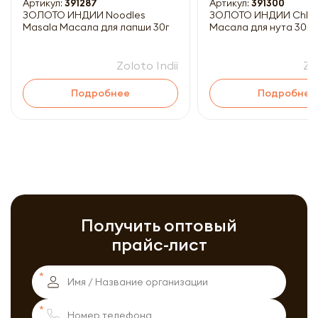
Артикул:
391287
Артикул:
391300
ЗОЛОТО ИНДИИ Noodles
ЗОЛОТО ИНДИИ Chhole Masala
Masala Масала для лапши 30г
Масала для нута 30г
Zoloto Indii
Zo
Подробнее
Подробнее
Получить оптовый
прайс-лист