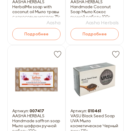
AASHA HERBALS
AASHA HERBALS
HerbalMix soap with
Handmade Coconut
coconut oil Мыло травы
Soap Мыло Кокос
с кокосовым маслом 75г
ручной работы 100г
Aasha
Aasha Herbals
Подробнее
Подробнее
Артикул:
007417
Артикул:
010461
AASHA HERBALS
VASU Black Seed Soap
Handmade saffron soap
UVA Мыло
Мыло шафран ручной
косметическое Черный
работы 100г
тмин 125г