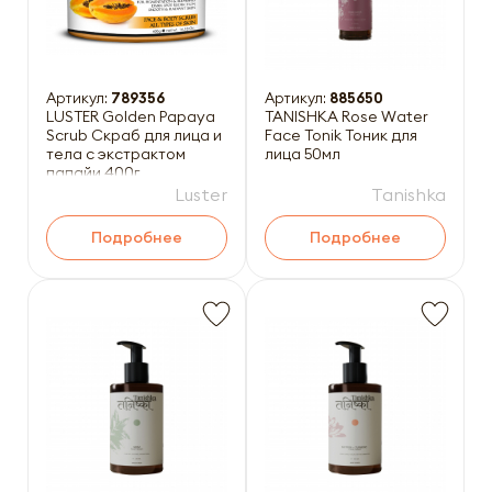
Артикул:
789356
Артикул:
885650
LUSTER Golden Papaya
TANISHKA Rose Water
Scrub Скраб для лица и
Face Tonik Тоник для
тела с экстрактом
лица 50мл
папайи 400г
Luster
Tanishka
Подробнее
Подробнее