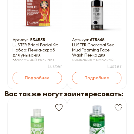
Артикул:
534535
Артикул:
675668
LUSTER Bridal Facial Kit
LUSTER Charcoal Sea
Набор: Пенка-скраб
Mud Foaming Face
для умывания,
Wash Пенка для
Массажный гель для
умывания с морской
лица, Массажный крем
грязью и углём 100мл
Luster
Luster
дл
Подробнее
Подробнее
Вас также могут заинтересовать: