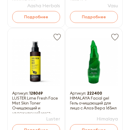
Aasha Herbals
Vasu
Подробнее
Подробнее
Артикул:
128069
Артикул:
222400
LUSTER Lime Fresh Face
HIMALAYA Facial gel
Mist Skin Toner
Гель очищающий для
Очищающий и
лица с Алоэ Вера 165мл
увлажняющий мист-
тонер для лица с
Luster
Himalaya
экстрактом лайм