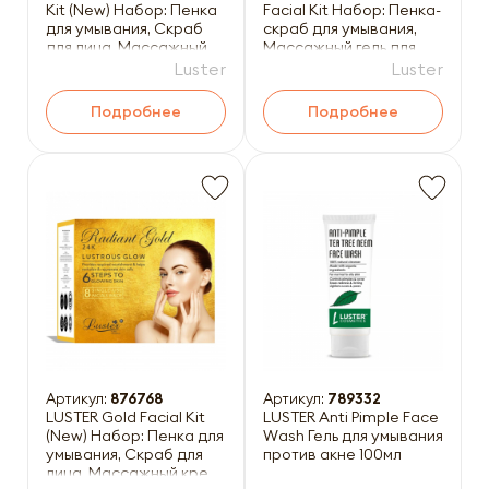
Kit (New) Набор: Пенка
Facial Kit Набор: Пенка-
для умывания, Скраб
скраб для умывания,
для лица, Массажный
Массажный гель для
крем для лица
лица, Массажный кр
Luster
Luster
Подробнее
Подробнее
Артикул:
876768
Артикул:
789332
LUSTER Gold Facial Kit
LUSTER Anti Pimple Face
(New) Набор: Пенка для
Wash Гель для умывания
умывания, Скраб для
против акне 100мл
лица, Массажный крем