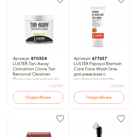
Артикул:
870304
Артикул:
677637
LUSTER Tan-Away
LUSTER Papaya Blemish
Cinnamon Clove Tan
Care Face Wash Гель
Removal Cleanser
для умывания с
Очищающая маска для
экстрактом папайи
лица против загара с
100мл
Luster
Luster
маслами
Подробнее
Подробнее