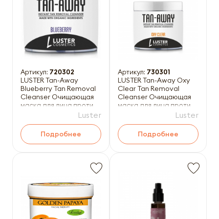
Артикул:
720302
Артикул:
730301
LUSTER Tan-Away
LUSTER Tan-Away Oxy
Blueberry Tan Removal
Clear Tan Removal
Cleanser Очищающая
Cleanser Очищающая
маска для лица против
маска для лица против
загара с экстрактом ч
загара с мёдом и Алоэ
Luster
Luster
Подробнее
Подробнее