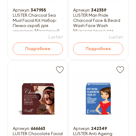
Артикул:
347955
Артикул:
342359
LUSTER Charcoal Sea
LUSTER Man Pride
Mud Facial Kit Набор:
Charcoal Face & Beard
Пенка-скраб для
Wash Face Wash
умывания, Массажный
Мужская пенка для
гель для лица, Массажн
умывания с древесным
Luster
Luster
углём д
Подробнее
Подробнее
Артикул:
666663
Артикул:
242349
LUSTER Chocolate Facial
LUSTER Anti Ageing