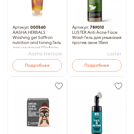
Артикул:
000560
Артикул:
789010
AASHA HERBALS
LUSTER Anti Acne Face
Washing gel Saffron
Wash Гель для умывания
nutrition and toning Гель
против акне 115мл
для умывания Шафран
питание и тонизирова
Aasha Herbals
Luster
Подробнее
Подробнее