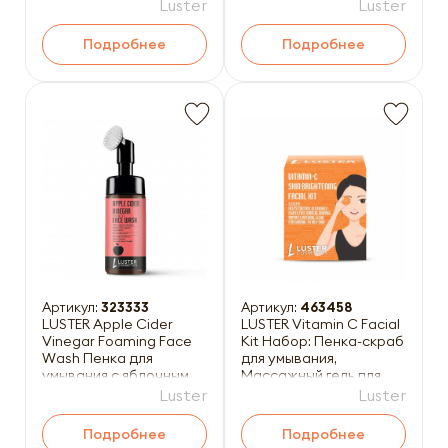
для лица, Мас
Luster
Luster
Подробнее
Подробнее
Артикул:
323333
Артикул:
463458
LUSTER Apple Cider
LUSTER Vitamin C Facial
Vinegar Foaming Face
Kit Набор: Пенка-скраб
Wash Пенка для
для умывания,
умывания с яблочным
Массажный гель для
уксусом 100мл
лица, Массажный крем
Luster
Luster
Подробнее
Подробнее