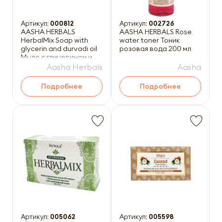
Артикул:
000812
Артикул:
002726
AASHA HERBALS
AASHA HERBALS Rose
HerbalMix Soap with
water toner Тоник
glycerin and durvadi oil
розовая вода 200 мл
Мыло с глицерином и
маслом дурвади 75г
Aasha Herbals
Aasha
Подробнее
Подробнее
Артикул:
005062
Артикул:
005598