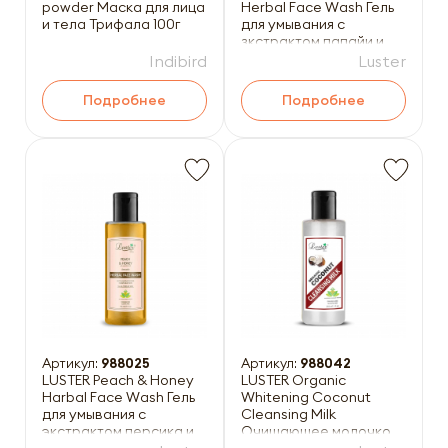
powder Маска для лица
Herbal Face Wash Гель
и тела Трифала 100г
для умывания с
зкстрактом папайи и
витамином C 110мл
Indibird
Luster
Подробнее
Подробнее
Артикул:
988025
Артикул:
988042
LUSTER Peach & Honey
LUSTER Organic
Harbal Face Wash Гель
Whitening Coconut
для умывания с
Cleansing Milk
экстрактом персика и
Очищающее молочко