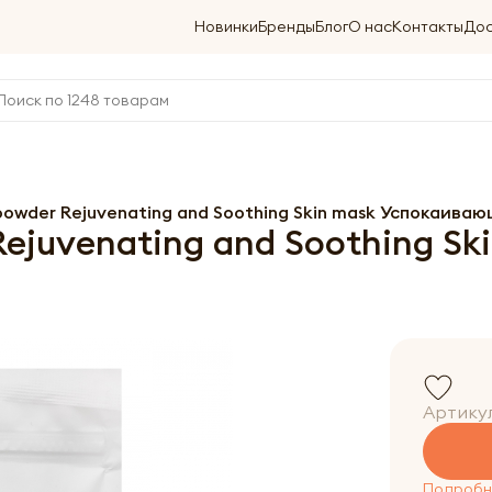
Новинки
Бренды
Блог
О нас
Контакты
Дос
 powder Rejuvenating and Soothing Skin mask Успокаив
Rejuvenating and Soothing S
Артику
Подробне