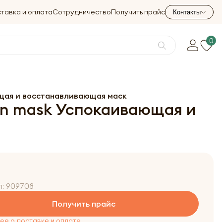
тавка и оплата
Сотрудничество
Получить прайс
Контакты
0
ающая и восстанавливающая маск
kin mask Успокаивающая и
л:
909708
Получить прайс
е о доставке и оплате