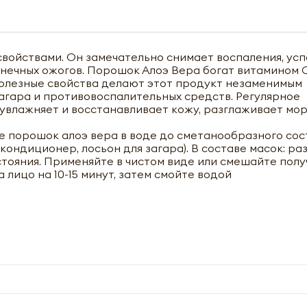
войствами. Он замечательно снимает воспаления, ус
ечных ожогов. Порошок Алоэ Вера богат витамином С
олезные свойства делают этот продукт незаменимым
агара и противовоспалительных средств. Регулярное
 увлажняет и восстанавливает кожу, разглаживает мо
е порошок алоэ вера в воде до сметанообразного сос
кондиционер, лосьон для загара). В составе масок: ра
стояния. Применяйте в чистом виде или смешайте пол
 лицо на 10-15 минут, затем смойте водой
чить оптовый прайс-лист