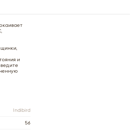
покаивает
,
рщинки,
тояния и
зведите
ученную
Indibird
56