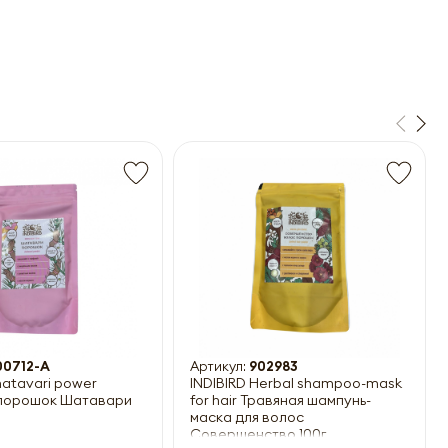
00712-A
Артикул:
902983
hatavari power
INDIBIRD Herbal shampoo-mask
 порошок Шатавари
for hair Травяная шампунь-
маска для волос
Совершенство 100г