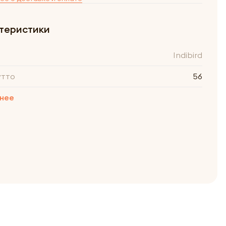
теристики
Indibird
утто
56
нее