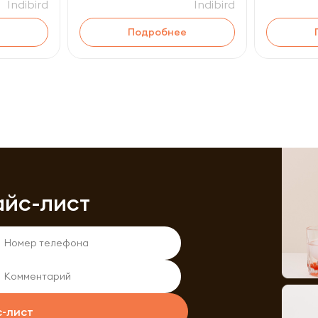
Indibird
Indibird
Подробнее
айс-лист
с-лист