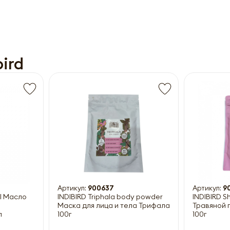
Получить прайс-лист
ird
ны к заполнению
Артикул:
900637
Артикул:
9
il Масло
INDIBIRD Triphala body powder
INDIBIRD S
Маска для лица и тела Трифала
Травяной
л
100г
100г