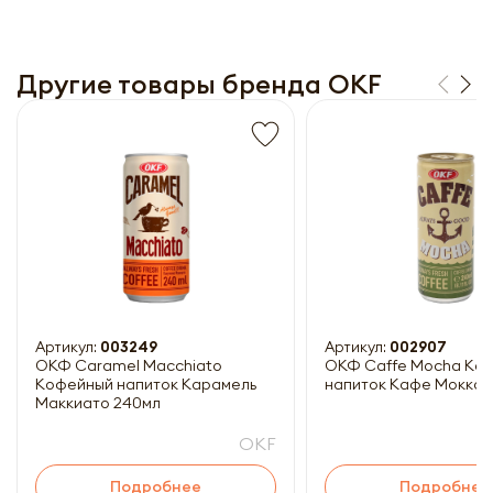
Другие товары бренда OKF
Получить прайс-лист
Обязательны к заполнению
Артикул:
003249
Артикул:
002907
ОКФ Caramel Macchiato
ОКФ Caffe Mocha Ко
Кофейный напиток Карамель
напиток Кафе Мокка 
Маккиато 240мл
OKF
Подробнее
Подробнее