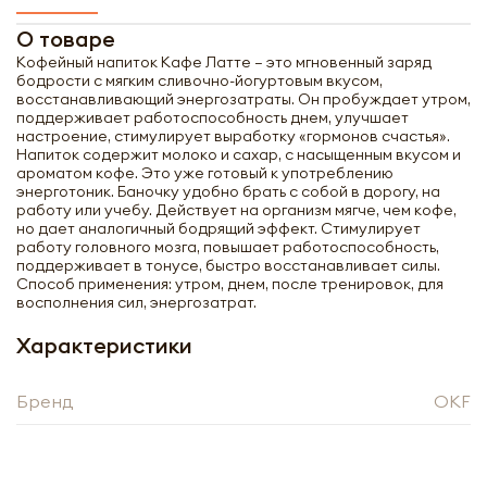
О товаре
Кофейный напиток Кафе Латте – это мгновенный заряд
бодрости с мягким сливочно-йогуртовым вкусом,
восстанавливающий энергозатраты. Он пробуждает утром,
поддерживает работоспособность днем, улучшает
настроение, стимулирует выработку «гормонов счастья».
Напиток содержит молоко и сахар, с насыщенным вкусом и
ароматом кофе. Это уже готовый к употреблению
энерготоник. Баночку удобно брать с собой в дорогу, на
работу или учебу. Действует на организм мягче, чем кофе,
но дает аналогичный бодрящий эффект. Стимулирует
работу головного мозга, повышает работоспособность,
поддерживает в тонусе, быстро восстанавливает силы.
Способ применения: утром, днем, после тренировок, для
восполнения сил, энергозатрат.
Характеристики
Получить оптовый
Бренд
OKF
прайс-лист