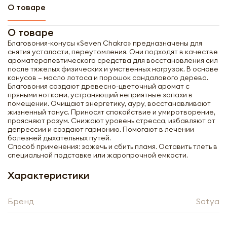
О товаре
О товаре
Благовония-конусы «Seven Chakra» предназначены для
снятия усталости, переутомления. Они подходят в качестве
ароматерапевтического средства для восстановления сил
после тяжелых физических и умственных нагрузок. В основе
конусов – масло лотоса и порошок сандалового дерева.
Благовония создают древесно-цветочный аромат с
пряными нотками, устраняющий неприятные запахи в
помещении. Очищают энергетику, ауру, восстанавливают
жизненный тонус. Приносят спокойствие и умиротворение,
проясняют разум. Снижают уровень стресса, избавляют от
депрессии и создают гармонию. Помогают в лечении
болезней дыхательных путей.
Способ применения: зажечь и сбить пламя. Оставить тлеть в
специальной подставке или жаропрочной емкости.
Характеристики
Получить оптовый
Бренд
прайс-лист
Satya