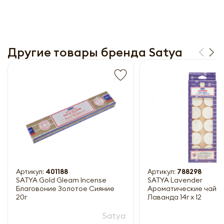
Другие товары бренда Satya
Получить прайс-лист
Обязательны к заполнению
Артикул:
401188
Артикул:
788298
SATYA Gold Gleam Incense
SATYA Lavender
Благовоние Золотое Сияние
Ароматические чайны
20г
Лаванда 14г x 12
Satya