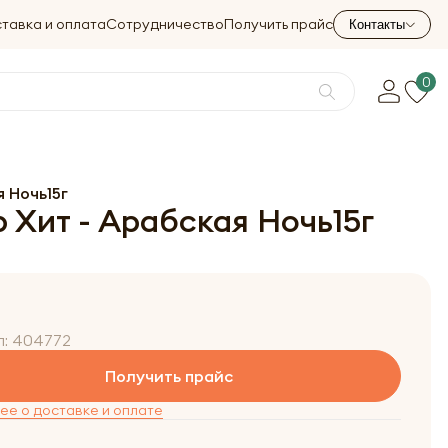
тавка и оплата
Сотрудничество
Получить прайс
Контакты
0
я Ночь15г
 Хит - Арабская Ночь15г
л:
404772
Получить прайс
е о доставке и оплате