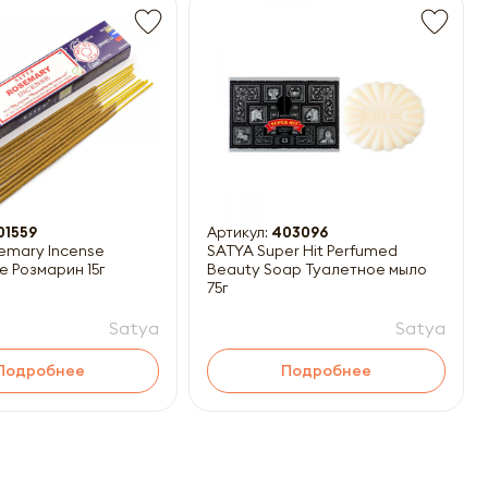
01559
Артикул:
403096
emary Incense
SATYA Super Hit Perfumed
е Розмарин 15г
Beauty Soap Туалетное мыло
75г
Satya
Satya
Подробнее
Подробнее