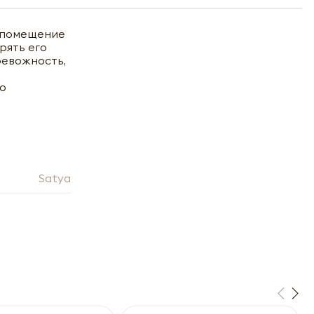
т помещение
рять его
ревожность,
но
Satya