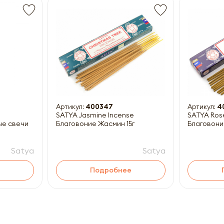
Получить прайс-лист
ны к заполнению
Артикул:
400347
Артикул:
4
SATYA Jasmine Incense
SATYA Ros
ые свечи
Благовоние Жасмин 15г
Благовони
Satya
Satya
Подробнее