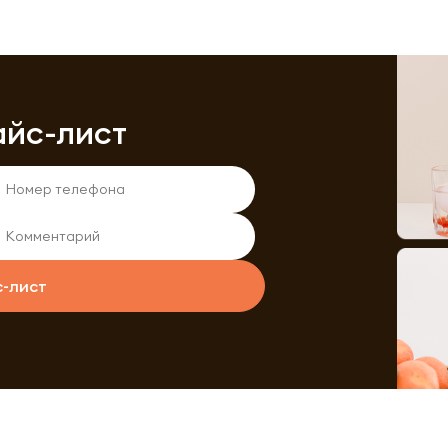
айс-лист
с-лист