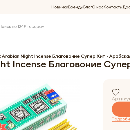
Новинки
Бренды
Блог
О нас
Контакты
Дос
t Arabian Night Incense Благовоние Супер Хит - Арабска
ght Incense Благовоние Супер
Артику
Подробне