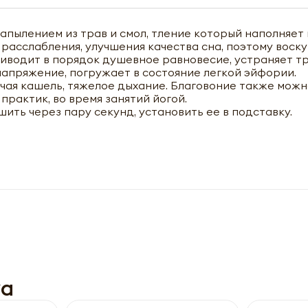
напылением из трав и смол, тление который наполняе
расслабления, улучшения качества сна, поэтому воску
риводит в порядок душевное равновесие, устраняет т
апряжение, погружает в состояние легкой эйфории.
чая кашель, тяжелое дыхание. Благовоние также мож
практик, во время занятий йогой.
ить через пару секунд, установить ее в подставку.
чить оптовый прайс-лист
ya