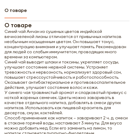
О товаре
О товаре
Синий чай Анчан из сушеных цветов индийской
вечнозеленой лианы отличается от привычных напитков
необычным насыщенным цветом. Он повышает тонус,
концентрацию внимания и улучшает память. Рекомендован
для людей со слабым иммунитетом, проводящих много
времени за компьютером.
Синий чай выводит шлаки и токсины, укрепляет сосуды,
улучшает состояние нервной системы. Устраняет
тревожность и нервозность, нормализует здоровый сон,
повышает стрессоустойчивость и работоспособность.
Оказывает антибактериальное и противовоспалительное
действие, улучшает состояние волос и кожи.
У синего чая травянистый аромат и сладковатый привкус с
ноткой жареных семечек. Цветы можно заваривать в
качестве отдельного напитка, добавлять в смеси других
напитков. Использовать как пищевой краситель для
десертов, смузи, коктейлей.
Способ применения: как напиток – заваривают 2 ч. д. смеси
в стакане горячей воды, настаивают 3 минуты. Для вкуса
можно добавить мед. Если его заменить на лимон, то
напиток становится пурпурно-фиолетовым.