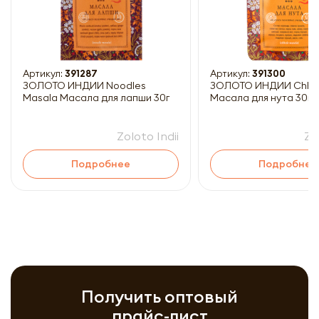
Артикул:
391287
Артикул:
391300
ЗОЛОТО ИНДИИ Noodles
ЗОЛОТО ИНДИИ Chhole Masala
Masala Масала для лапши 30г
Масала для нута 30г
Zoloto Indii
Zo
Подробнее
Подробнее
Получить оптовый
прайс-лист