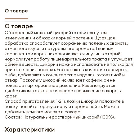
О товаре
О товаре
Обжаренный молотый цикорий готовится путем
измельчения и обжарки корней растения. Щадящая
обработка способствует сохранению полезных свойств,
Получить оптовый
отменного вкуса и натурального аромата. Главным
компонентом корня цикория является инулин, который
прайс-лист
нормализует работу пищеварительного тракта и улучшает
обмен веществ. Цикорий можно использовать не только для
приготовления напитка. Его подают в качестве гарнира к
рыбе, добавляют в кондитерские изделия, готовят чай и
отвар. Поскольку цикорий исключает кофеин, он не
повышает артериальное давление. Рекомендуется
диабетикам, так как не вызывает повышение сахара в
крови.
Способ приготовления: 1-2 ч. ложки цикория положите в
чашку, налейте горячую воду и перемешайте. Можно
добавить немного молока и сахара.
Состав: Натуральный растворимый цикорий (100%).
Характеристики
Получить прайс-лист