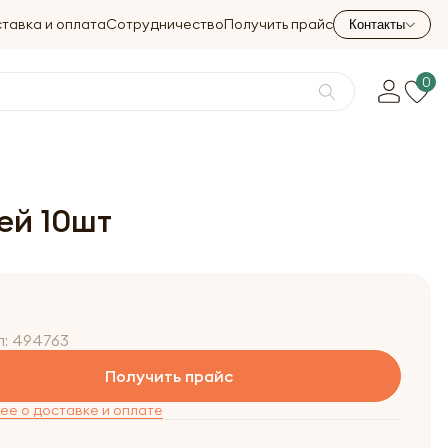
тавка и оплата
Сотрудничество
Получить прайс
Контакты
0
ей 10шт
л:
494763
Получить прайс
е о доставке и оплате