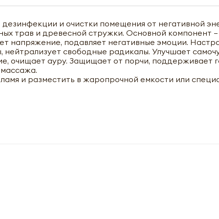
 дезинфекции и очистки помещения от негативной эн
ных трав и древесной стружки. Основной компонент –
ает напряжение, подавляет негативные эмоции. Настр
, нейтрализует свободные радикалы. Улучшает самоч
ие, очищает ауру. Защищает от порчи, поддерживает 
 массажа.
пламя и разместить в жаропрочной емкости или специ
чить оптовый прайс-лист
M