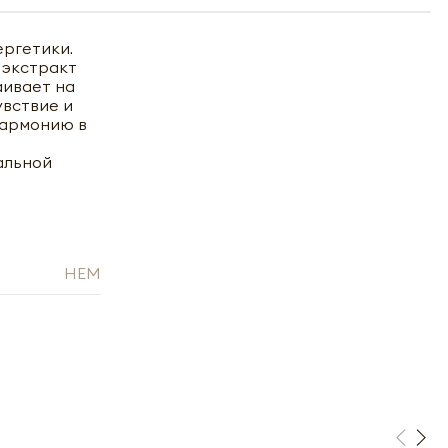
ергетики.
 экстракт
аивает на
увствие и
гармонию в
альной
HEM