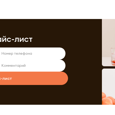
айс-лист
с-лист