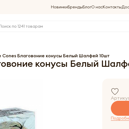
Новинки
Бренды
Блог
О нас
Контакты
Дос
e Cones Благовоние конусы Белый Шалфей 10шт
говоние конусы Белый Шалф
Артику
Подробне