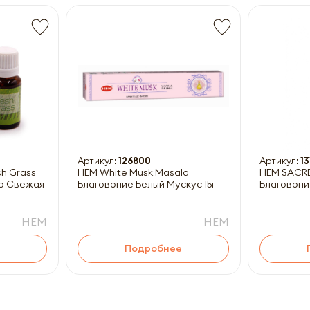
Получить прайс-лист
ны к заполнению
Артикул:
126800
Артикул:
13
HEM White Musk Masala
HEM SACR
о Свежая
Благовоние Белый Мускус 15г
Благовони
HEM
HEM
Подробнее