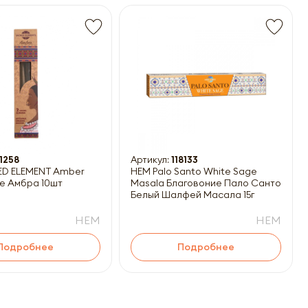
1258
Артикул:
118133
ED ELEMENT Amber
HEM Palo Santo White Sage
е Амбра 10шт
Masala Благовоние Пало Санто-
Белый Шалфей Масала 15г
HEM
HEM
Подробнее
Подробнее