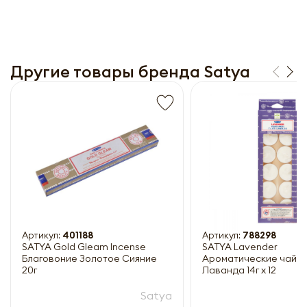
Другие товары бренда Satya
Получить прайс-лист
Обязательны к заполнению
Артикул:
401188
Артикул:
788298
SATYA Gold Gleam Incense
SATYA Lavender
Благовоние Золотое Сияние
Ароматические чайны
20г
Лаванда 14г x 12
Satya