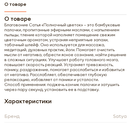
О товаре
О товаре
Благовоние Сатья «Полночный цветок» – это бамбуковые
палочки, пропитанные эфирными маслами, с напылением
пыльцы, тление которой наполняет помещение свежим
цветочным ароматом, устраняя неприятные запахи,
табачный шлейф. Оно используется для массажа,
медитаций, духовных практик, йоги. Помогает очистить
мысли от негатива, обрести ясное сознание, найти решение
в сложных ситуациях. Улучшает работу головного мозга,
повышает скорость реакций. Устраняет тревожность,
панику, раздражение, помогает расслабиться и избавиться
от негатива. Расслабляет, обеспечивает глубокую
релаксацию, избавляет от паники и усталости.
Способ применения: поджечь кончик палочки и затушить
через пару секунд, установить ее в подставку.
Характеристики
Получить оптовый
Бренд
прайс-лист
Satya