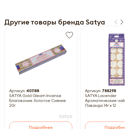
Другие товары бренда Satya
Получить прайс-лист
Обязательны к заполнению
Артикул:
401188
Артикул:
788298
SATYA Gold Gleam Incense
SATYA Lavender
Благовоние Золотое Сияние
Ароматические чайны
20г
Лаванда 14г x 12
Satya
Подробнее
Подробнее