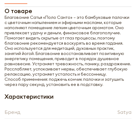
О товаре
Благовоние Сатья «Поло Санто» – это бамбуковые палочки
с цветочным напылением и эфирными маслами, которые
наполняют помещение легким цветочным ароматом. Оно
привлекает удачу и деньги, финансовое благополучие.
Помогает видеть скрытые от глаз процессы, поэтому
благовоние рекомендуется воскурять во время гадания.
Оно используется для медитаций, духовных практик,
занятий йогой. Благовоние восстанавливает позитивную
энергетику помещения, приводит в порядок душевное
равновесие. Устраняет тревожность, панику, раздражение.
Расслабляет, успокаивает нервы, обеспечивает глубокую
релаксацию, устраняет усталость и бессонницу.
Способ применения: поджечь кончик палочки и затушить
через пару секунд, установить ее в подставку.
Характеристики
Получить оптовый
Бренд
Satya
прайс-лист