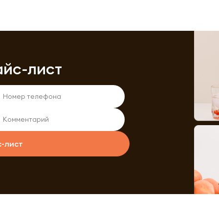
айс-лист
с-лист