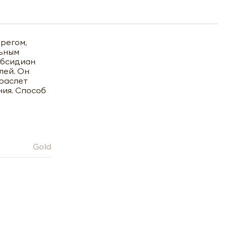
регом,
льным
Обсидиан
лей. Он
Браслет
ния. Способ
Gold