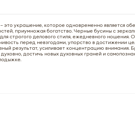
 – это украшение, которое одновременно является обе
чить оптовый прайс-лист
остей, приумножая богатство. Черные бусины с зерка
для строгого делового стиля, ежедневного ношения. 
чивость перед невзгодами, упорство в достижении це
ивный результат, усиливает концентрацию внимания. 
 духовно, достичь новых духовных граней и самопозна
 лодыжке.
Получить прайс-лист
ны к заполнению