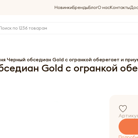
Новинки
Бренды
Блог
О нас
Контакты
Дос
мня Черный обседиан Gold с огранкой оберегает и при
бседиан Gold с огранкой об
Артику
Подробне