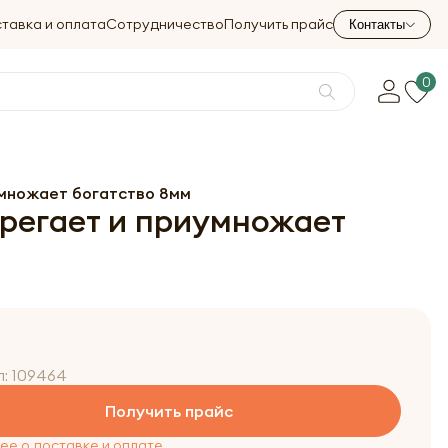
тавка и оплата
Сотрудничество
Получить прайс
Контакты
0
умножает богатство 8мм
ерегает и приумножает
л:
109464
Получить прайс
е о доставке и оплате