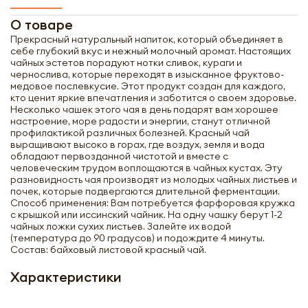
О товаре
Прекрасный натуральный напиток, который объединяет в
себе глубокий вкус и нежный молочный аромат. Настоящих
чайных эстетов порадуют нотки сливок, кураги и
чернослива, которые переходят в изысканное фруктово-
медовое послевкусие. Этот продукт создан для каждого,
кто ценит яркие впечатления и заботится о своем здоровье.
Несколько чашек этого чая в день подарят вам хорошее
настроение, море радости и энергии, станут отличной
профилактикой различных болезней. Красный чай
выращивают высоко в горах, где воздух, земля и вода
обладают первозданной чистотой и вместе с
человеческим трудом воплощаются в чайных кустах. Эту
разновидность чая производят из молодых чайных листьев и
почек, которые подвергаются длительной ферментации.
Способ применения: Вам потребуется фарфоровая кружка
с крышкой или иссинский чайник. На одну чашку берут 1-2
чайных ложки сухих листьев. Залейте их водой
(температура до 90 градусов) и подождите 4 минуты.
Состав: байховый листовой красный чай.
Характеристики