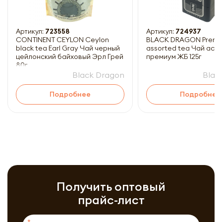
Артикул:
723558
Артикул:
724937
CONTINENT CEYLON Ceylon
BLACK DRAGON Prem
black tea Earl Gray Чай черный
assorted tea Чай асс
цейлонский байховый Эрл Грей
премиум ЖБ 125г
80г
Black Dragon
Blac
Подробнее
Подробнее
Получить оптовый
прайс-лист