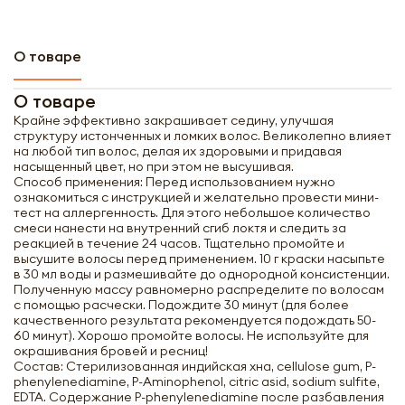
О товаре
О товаре
Крайне эффективно закрашивает седину, улучшая
структуру истонченных и ломких волос. Великолепно влияет
на любой тип волос, делая их здоровыми и придавая
насыщенный цвет, но при этом не высушивая.
Способ применения: Перед использованием нужно
ознакомиться с инструкцией и желательно провести мини-
тест на аллергенность. Для этого небольшое количество
смеси нанести на внутренний сгиб локтя и следить за
реакцией в течение 24 часов. Тщательно промойте и
высушите волосы перед применением. 10 г краски насыпьте
в 30 мл воды и размешивайте до однородной консистенции.
Полученную массу равномерно распределите по волосам
с помощью расчески. Подождите 30 минут (для более
качественного результата рекомендуется подождать 50-
60 минут). Хорошо промойте волосы. Не используйте для
окрашивания бровей и ресниц!
Состав: Стерилизованная индийская хна, cellulose gum, P-
phenylenediamine, P-Aminophenol, citric asid, sodium sulfite,
EDTA. Содержание P-phenylenediamine после разбавления