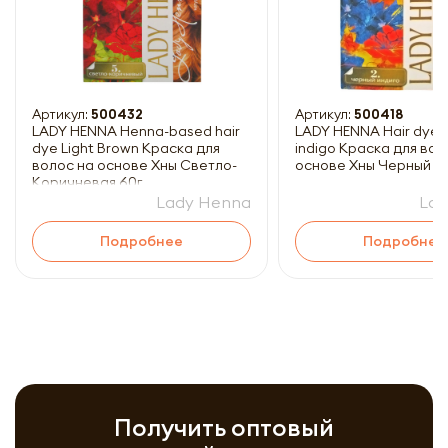
Артикул:
500432
Артикул:
500418
LADY HENNA Henna-based hair
LADY HENNA Hair dye 
dye Light Brown Краска для
indigo Краска для вол
волос на основе Хны Светло-
основе Хны Черный ин
Коричневая 60г
Lady Henna
Lad
Подробнее
Подробнее
Получить оптовый