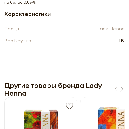
не более 0,05%.
Получить оптовый
Характеристики
прайс-лист
Бренд
Lady Henna
Вес Брутто
119
Другие товары бренда Lady
Получить прайс-лист
Henna
Обязательны к заполнению