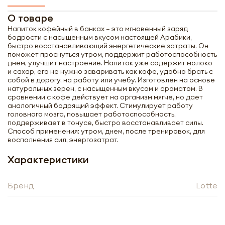
О товаре
Напиток кофейный в банках – это мгновенный заряд
бодрости с насыщенным вкусом настоящей Арабики,
быстро восстанавливающий энергетические затраты. Он
поможет проснуться утром, поддержит работоспособность
днем, улучшит настроение. Напиток уже содержит молоко
и сахар, его не нужно заваривать как кофе, удобно брать с
собой в дорогу, на работу или учебу. Изготовлен на основе
натуральных зерен, с насыщенным вкусом и ароматом. В
сравнении с кофе действует на организм мягче, но дает
аналогичный бодрящий эффект. Стимулирует работу
головного мозга, повышает работоспособность,
поддерживает в тонусе, быстро восстанавливает силы.
Способ применения: утром, днем, после тренировок, для
восполнения сил, энергозатрат.
Характеристики
Получить оптовый
Бренд
Lotte
прайс-лист