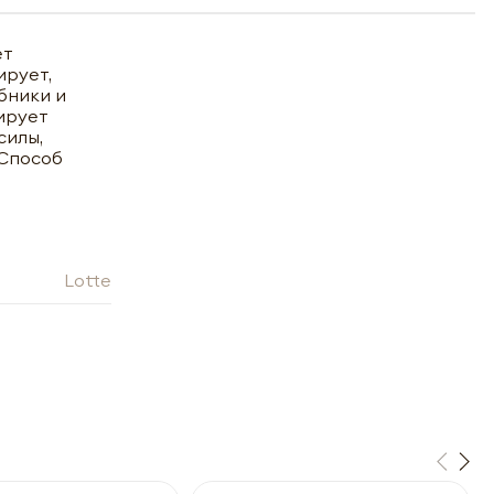
ет
ирует,
бники и
лирует
силы,
 Способ
Lotte