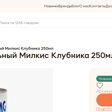
Новинки
Бренды
Блог
О нас
Контакты
Дос
ый Милкис Клубника 250мл
ьный Милкис Клубника 250м
Новинк
Артику
Подробне