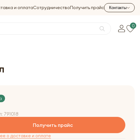
тавка и оплата
Сотрудничество
Получить прайс
Контакты
0
л
а
л:
791018
Получить прайс
е о доставке и оплате