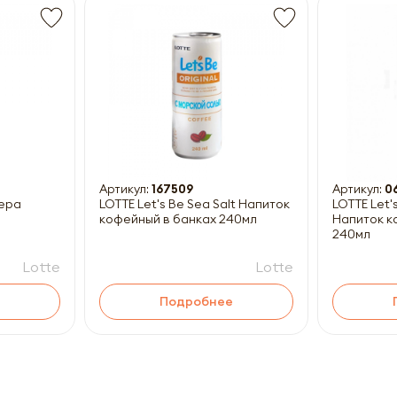
Получить прайс-лист
ны к заполнению
Артикул:
167509
Артикул:
0
Вера
LOTTE Let's Be Sea Salt Напиток
LOTTE Let'
кофейный в банках 240мл
Напиток к
240мл
Lotte
Lotte
Подробнее