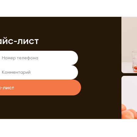
айс-лист
с-лист